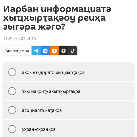
Иарбан информациатә
хыҵхырҭақәоу реиҳа
зыгәра жәго?
11:20 13.03.2015
Анапаҵаҩра
аҳәынҭқарратә хыҵхырҭақәа
зхы иақәиҭу ахыҵхырҭақәа
асоциалтә каҭақәа
уҳәан-сҳәанқәа