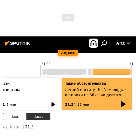
АԤС
Аҧсны
21:00
21:
вости
Такие обстоятельства
авные темы
Летний институт РГГУ: молодые
историки из Абхазии делятся
итогами проекта
:31
21:34
3 мин
25 мин
Иацы
Иахьа
ақ. Гагра
101.3