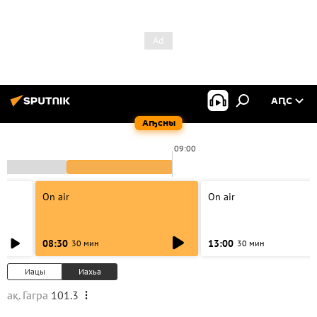
АԤС
Аҧсны
09:00
On air
On air
08:30
13:00
30 мин
30 мин
Иацы
Иахьа
ақ. Гагра
101.3