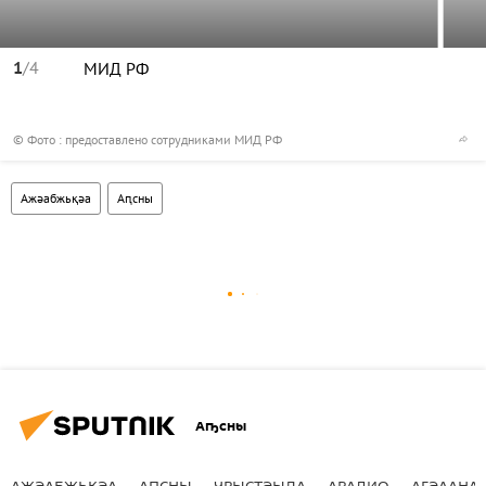
1
/4
МИД РФ
© Фото : предоставлено сотрудниками МИД РФ
Ажәабжьқәа
Аԥсны
Аҧсны
АЖӘАБЖЬҚӘА
АԤСНЫ
УРЫСТӘЫЛА
АРАДИО
АГӘААНАГ