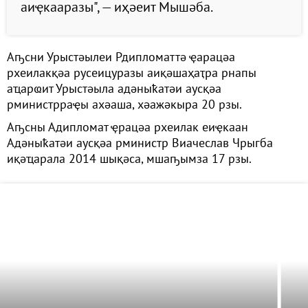
аиҿкааразы", — иҳәеит Мышәба.
Аҧсни Урыстәылеи Рдипломаттә ҿарацәа
рхеилакқәа русеицуразы аиқәшаҳаҭра рнапы
аҵарҩит Урыстәыла адәныҟатәи аусқәа
рминистрраҿы ахәаша, хәажәкыра 20 рзы.
Аҧсны Адипломат ҿрацәа рхеилак еиҿкаан
Адәныҟатәи аусқәа рминистр Виачеслав Чрыгба
иқәҵарала 2014 шықәса, мшаҧымза 17 рзы.