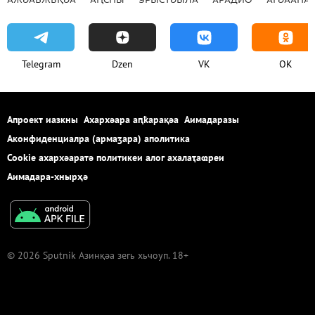
Telegram
Dzen
VK
OK
Апроект иазкны
Ахархәара аԥҟарақәа
Аимадаразы
Аконфиденциалра (армаӡара) аполитика
Cookie ахархәаратә политикеи алог ахалаҭаҩреи
Аимадара-хнырҳә
© 2026 Sputnik Азинқәа зегь хьчоуп. 18+