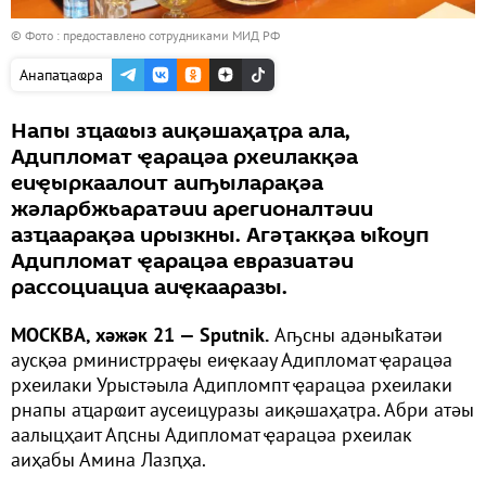
© Фото : предоставлено сотрудниками МИД РФ
Анапаҵаҩра
Напы зҵаҩыз аиқәшаҳаҭра ала,
Адипломат ҿарацәа рхеилакқәа
еиҿыркаалоит аиҧыларақәа
жәларбжьаратәии арегионалтәии
азҵаарақәа ирызкны. Агәҭакқәа ыҟоуп
Адипломат ҿарацәа евразиатәи
рассоциациа аиҿкааразы.
МОСКВА, хәжәк 21 — Sputnik.
Аҧсны адәныҟатәи
аусқәа рминистрраҿы еиҿкаау Адипломат ҿарацәа
рхеилаки Урыстәыла Адипломпт ҿарацәа рхеилаки
рнапы аҵарҩит аусеицуразы аиқәшаҳаҭра. Абри атәы
аалыцҳаит Аԥсны Адипломат ҿарацәа рхеилак
аиҳабы Амина Лазԥҳа.