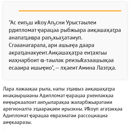
"Ас еиҧш иҟоу Аҧсни Урыстәылеи
рдипломат ҿарацәа рыбжьара аиқәшаҳаҭра
анапаҵаҩра раҧхьаӡатәиуп.
Сгәаанагарала, ари ашьаҿа даара
акраҵанакуеит. Аиқәшаҳаҭра еиҭахгьы
иаҳнарбоит ҩ-тәылак реизыҟазаашьақәа
есааира ишыҿио", — лҳәеит Амина Лазԥҳа.
Лара лажәақәа рыла, напы зҵаҩыз аиқәшаҳаҭра
инақәыршәаны Адипломат ҿарацәа рхеилакқәа
еиҿыркаалоит аиҧыларақәа жәларбжьаратәии
арегионалтә зҵаарақәеи ирызкны. Иҟоуп агәҭакқәа
Адипломат ҿарацәа евразиатәи рассоциациа
аиҿкааразы.