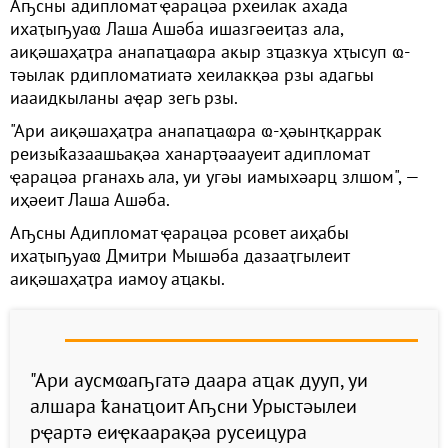
Аҧсны адипломат ҿарацәа рхеилак ахада
ихаҭыҧуаҩ Лаша Ашәба ишазгәеиҭаз ала,
аиқәшаҳаҭра анапаҵаҩра акыр зҵазкуа хҭысуп ҩ-
тәылак рдипломатиатә хеилакқәа рзы адагьы
иааидкыланы аҿар зегь рзы.
"Ари аиқәшаҳаҭра анапаҵаҩра ҩ-ҳәынҭқаррак
реизыҟазаашьақәа ханарҭәаауеит адипломат
ҿарацәа рганахь ала, уи угәы иамыхәарц злшом", —
иҳәеит Лаша Ашәба.
Аҧсны Адипломат ҿарацәа рсовет аиҳабы
ихаҭыҧуаҩ Дмитри Мышәба дазааҭгылеит
аиқәшаҳаҭра иамоу аҵакы.
"Ари аусмҩаҧгатә даара аҵак дууп, уи
алшара ҟанаҵоит Аҧсни Урыстәылеи
рҿартә еиҿкаарақәа русеицура