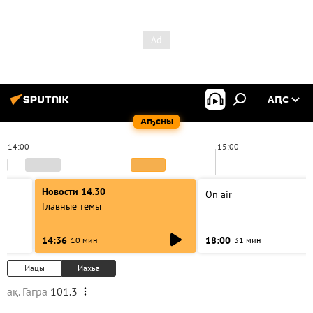
АԤС
Аҧсны
14:00
15:00
Новости 14.30
On air
Главные темы
14:36
18:00
10 мин
31 мин
Иацы
Иахьа
ақ. Гагра
101.3