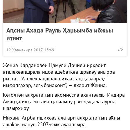
Аԥсны Ахада Рауль Ҳаџьымба ибжьы
иҭиит
12 Хәажәкыра 2017, 13:49
Жениа Кардановеи Цамули Дочиеи ирҳәоит
ателехәаԥшрала ицоз адебатқәа шракәу анырра
рызҭаз. "Ателехәаԥшрала иҳәаз аԥсҭазаараҿ
имҩаԥгахар, зегь бзиахоит", — лҳәоит Жениа.
Кәтолтәи алхратә ҭыԥ акомиссиа ахантәаҩы Индира
Амҷԥҳа илҳәеит аиарҭа иамоу рзы ҷыдала аурна
шазырхиоу.
Михаил Агрба ишиҳәаз ала ари алхрҭатә ҭыԥ аҟны
ашәҟәы иануп 2507-ҩык ауааԥсыра.