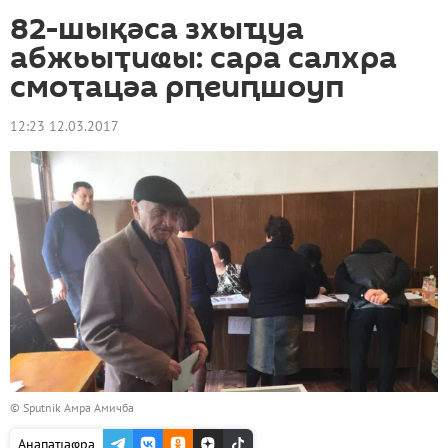
82-шықәса зхыҵуа
абжьыҭиҩы: сара салхра
смоҭацәа рԥеиԥшоуп
12:23 12.03.2017
© Sputnik Амра Амичба
Анапаҵаҩра