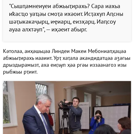
"Сышԥамнеиуеи абжьыҭирахь? Сара иахьа
иҟасҵо уаҵәы смоҭа ихәоит. Исҭахуп Аԥсны
шәҭыкакаҷырц, иҿиарц, еизҳарц. Иаԥсоу
ауаа алхтәуп", — иҳәеит абырг.
Кәтолаа, аиҳәшьцәа Линдеи Макеи Мебониаԥҳацәа
абжьыҭирахь иааиит. Урҭ хаҭала акандидатцәа аӡәгьы
дрыздырамызт, аха еиӷьуп ҳәа ргәы иззаанагоз изы
рыбжьы рҭиит.