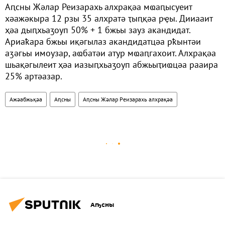
Аԥсны Жәлар Реизарахь алхрақәа мҩаԥысуеит
хәажәкыра 12 рзы 35 алхратә ҭыԥқәа рҿы. Дииааит
ҳәа дыԥхьаӡоуп 50% + 1 бжьы зауз акандидат.
Ариаҟара бжьы иқәгылаз акандидатцәа рҟынтәи
аӡәгьы имоузар, аҩбатәи атур мҩаԥгахоит. Алхрақәа
шьақәгылеит ҳәа иазыԥхьаӡоуп абжьыҭиҩцәа рааира
25% артәазар.
Ажәабжьқәа
Аԥсны
Аԥсны Жәлар Реизарахь алхрақәа
Аҧсны