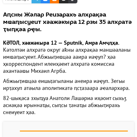
Аԥсны Жәлар Реизарахь алхрақәа
мҩаԥысуеит хәажәкыра 12 рзы 35 алхратә
ҭыԥқәа рҿы.
КӘТОЛ, хәажәкыра 12 — Sputnik, Амра Амҷԥҳа.
Кәтолтәи алхратә округ аҟны алхрақәа маншәаланы
имҩаԥысуеит. Абжьыҭиҩцәа ааира иаҿуп? ҳәа
ҳкорреспондент илеиҳәеит алхратә комиссиа
ахантәаҩы Михаил Агрба.
Абжьыҭиҩцәа еишьҭагыланы анеира иаҿуп. Зегьы
ирҭахуп атәыла аполитикатә ԥсҭазаара аҽалархәра.
82-шықәса зхыҵуа Анатоли Лашәриа иҳәоит сыхьӡ
асиақәа ирыннаҵы, сыԥсы ҭанаҵы абжьыҭирахь
снеиуеит ҳәа.