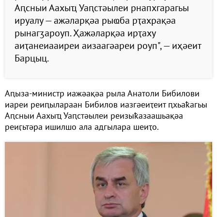
Аԥсныи Аахыҵ Уаԥстәылеи рнапхгарагьы
ируалу — ажәларқәа рыҩба рҭахрақәа
рынагӡароуп. Ҳажәларқәа ирҭаху
аиҭанеиааиреи аизаагәареи роуп", — иҳәеит
Барцыц.
Аԥыза-министр иажәақәа рыла Анатоли Бибилови
иареи реиԥылараан Бибилов иазгәеиҭеит ԥхьаҟагьы
Аԥсныи Аахыҵ Уаԥстәылеи реизыҟазаашьақәа
реиӷьтәра ишилшо ала адгылара шеиҭо.