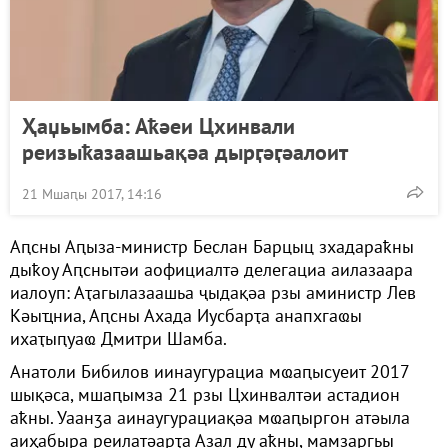
Ҳаџьымба: Аҟәеи Цхинвали
реизыҟазаашьақәа дырӷәӷәалоит
21 Мшаԥы 2017, 14:16
Аԥсны Аԥыза-министр Беслан Барцыц зхадараҟны
дыҟоу Аԥснытәи аофициалтә делегациа аилазаара
иалоуп: Аҭагылазаашьа ҷыдақәа рзы аминистр Лев
Кәыҵниа, Аԥсны Ахада Иусбарҭа анапхгаҩы
ихаҭыԥуаҩ Дмитри Шамба.
Анатоли Бибилов иинаугурациа мҩаԥысуеит 2017
шықәса, мшаԥымза 21 рзы Цхинвалтәи астадион
аҟны. Уаанӡа аинаугурациақәа мҩаԥыргон атәыла
аиҳабыра реилатәарҭа Азал ду аҟны, мамзаргьы