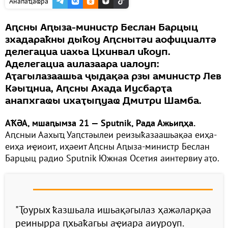
Анапаҵаҩра
Аԥсны Аԥыза-министр Беслан Барцыц
зхадараҟны дыҟоу Аԥснытәи аофициалтә
делегациа иахьа Цхинвал иҟоуп.
Аделегациа аилазаара иалоуп:
Аҭагылазаашьа ҷыдақәа рзы аминистр Лев
Кәыҵниа, Аԥсны Ахада Иусбарҭа
анапхгаҩы ихаҭыԥуаҩ Дмитри Шамба.
АҞӘА, мшаԥымза 21 — Sputnik, Рада Ажьиԥҳа.
Аԥсныи Аахыҵ Уаԥстәылеи реизыҟазаашьақәа еиҳа-
еиҳа иҿиоит, иҳәеит Аԥсны Аԥыза-министр Беслан
Барцыц радио Sputnik Южная Осетия аинтервиу аҭо.
"Ҭоурых ҟазшьала ишьақәгылаз ҳажәларқәа
реинырра ԥхьаҟагьы аҿиара аиуроуп.