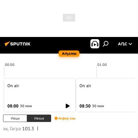
АԤС
Аҧсны
00:00
01:00
On air
On air
08:00
08:30
30 мин
30 мин
Иацы
Иахьа
Аефир азы
ақ. Гагра
101.3