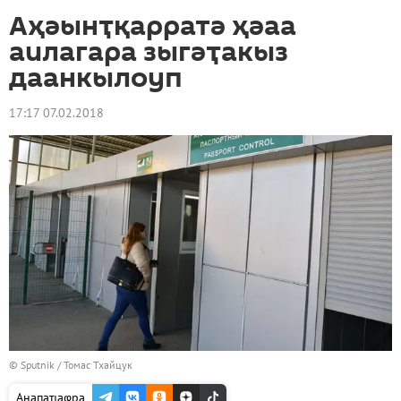
Аҳәынҭқарратә ҳәаа
аилагара зыгәҭакыз
даанкылоуп
17:17 07.02.2018
© Sputnik / Томас Тхайцук
Анапаҵаҩра