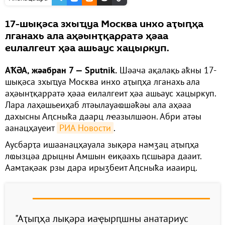
17-шықәса зхыҵуа Москва инхо аҭыԥҳа
лганахь ала аҳәынҭқарратә ҳәаа
еилалгеит ҳәа ашьаус хацыркуп.
АҞӘА, жәабран 7 — Sputnik.
Шәача ақалақь аҟны 17-
шықәса зхыҵуа Москва инхо аҭыԥҳа лганахь ала
аҳәынҭқарратә ҳәаа еилалгеит ҳәа ашьаус хацыркуп.
Лара лаҳәшьеиҳаб лтәылауаҩшәҟәы ала аҳәаа
дахысны Аԥсныҟа даарц лҽазылшәон. Абри атәы
аанацҳауеит
РИА Новости
.
Аусбарҭа ишаанацҳауала зықәра намӡац аҭыԥҳа
лҩызцәа дрыцны Амшын еиқәахь ԥсшьара дааит.
Аамҭақәак рзы дара ирыӡбеит Аԥсныҟа иааирц.
"Аҭыԥҳа лықәра иаҿырԥшны анатариус