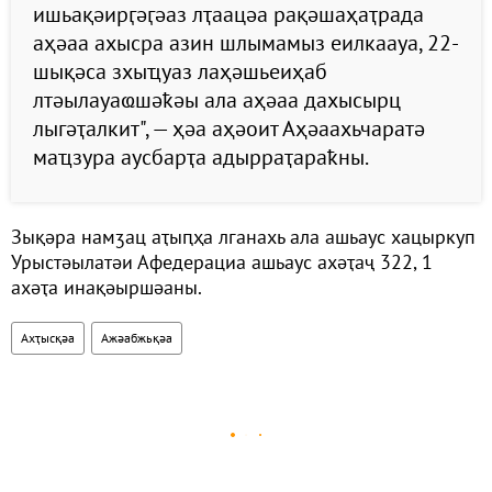
ишьақәирӷәӷәаз лҭаацәа рақәшаҳаҭрада
аҳәаа ахысра азин шлымамыз еилкаауа, 22-
шықәса зхыҵуаз лаҳәшьеиҳаб
лтәылауаҩшәҟәы ала аҳәаа дахысырц
лыгәҭалкит", — ҳәа аҳәоит Аҳәаахьчаратә
маҵзура аусбарҭа адырраҭараҟны.
Зықәра намӡац аҭыԥҳа лганахь ала ашьаус хацыркуп
Урыстәылатәи Афедерациа ашьаус ахәҭаҷ 322, 1
ахәҭа инақәыршәаны.
Ахҭысқәа
Ажәабжьқәа