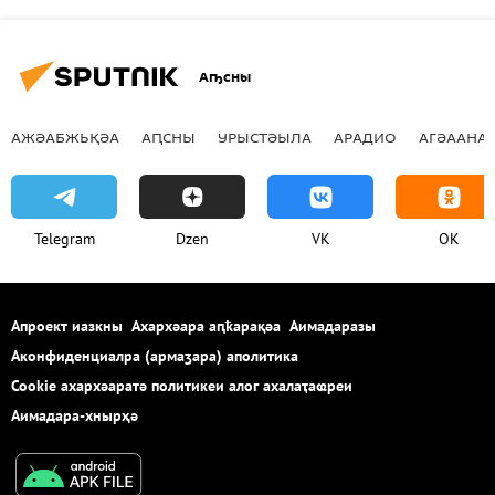
Аҧсны
АЖӘАБЖЬҚӘА
АԤСНЫ
УРЫСТӘЫЛА
АРАДИО
АГӘААНАГ
Telegram
Dzen
VK
OK
Апроект иазкны
Ахархәара аԥҟарақәа
Аимадаразы
Аконфиденциалра (армаӡара) аполитика
Cookie ахархәаратә политикеи алог ахалаҭаҩреи
Аимадара-хнырҳә