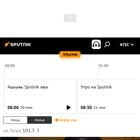
АԤС
Аҧсны
00:00
01:00
Ашьыжь Sputnik аҿы
Утро на Sputnik
08:00
08:30
30 мин
31 мин
Иацы
Иахьа
Аефир азы
ақ. Гагра
101.3