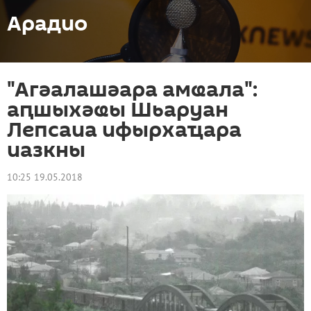
Арадио
"Агәалашәара амҩала":
аԥшыхәҩы Шьаруан
Лепсаиа ифырхаҵара
иазкны
10:25 19.05.2018