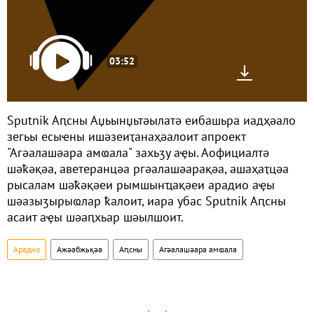
03:52
Sputnik Аԥсны Аџьынџьтәылатә еибашьра иадҳәало
зегьы есыҽны ишәзеиҭанаҳәалоит апроект
"Агәалашәара амҩала" захьӡу аҿы. Аофициалтә
шәҟәқәа, аветеранцәа ргәалашәарақәа, ашаҳаҭцәа
рысалам шәҟәқәеи рымшынҵақәеи арадио аҿы
шәазыӡырыҩлар ҟалоит, иара убас Sputnik Аԥсны
асаит аҿы шәаԥхьар шәылшоит.
Арадио
Ажәабжьқәа
Аԥсны
Агәалашәара амҩала