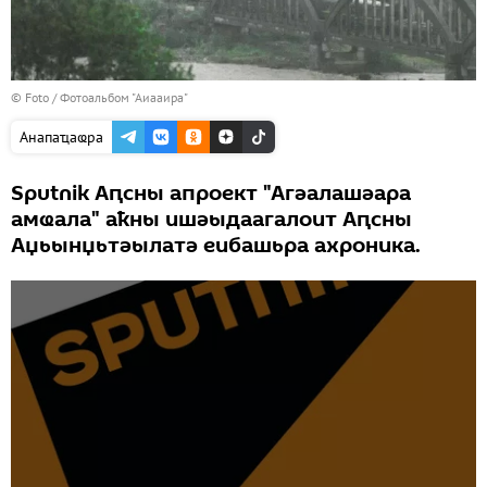
© Foto / Фотоальбом "Аиааира"
Анапаҵаҩра
Sputnik Аԥсны апроект "Агәалашәара
амҩала" аҟны ишәыдаагалоит Аԥсны
Аџьынџьтәылатә еибашьра ахроника.