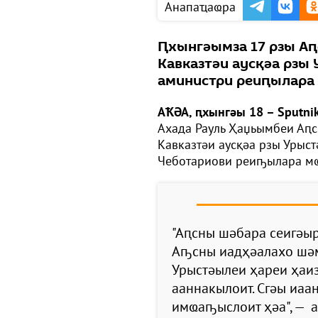
Анапаҵаҩра
Ԥхынгәымза 17 рзы А
Кавказтәи аусқәа рзы
аминистри реиԥылара
АҞӘА, ԥхынгәы 18 – Sputni
Ахада Рауль Ҳаџьымбеи Аԥс
Кавказтәи аусқәа рзы Урыс
Чеботариови реиҧылара м
"Аԥсны шәбара сеигәы
Аҧсны иадҳәалахо шәм
Урыстәылеи ҳареи ҳаи
ааннакылоит. Сгәы иаа
имҩаҧыслоит ҳәа", — а