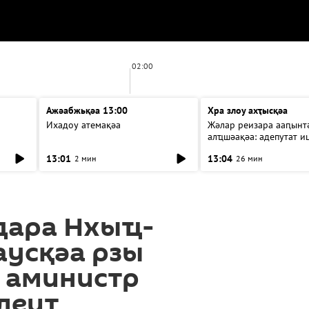
02:00
Ажәабжьқәа 13:00
Хра злоу ахҭысқәа
Ихадоу атемақәа
Жәлар реизара ааԥынтә
алҵшәақәа: адепутат и
13:01
13:04
2 мин
26 мин
дара Нхыҵ-
аусқәа рзы
 аминистр
леит