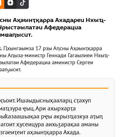
ԥсны Аҳәынҭқарра Ахадареи Нхыҵ-
 Урыстәылатәи Афедерациа
 мҩаԥысит.
k.
Ԥхынгәымза 17 рзы Аԥсны Аҳәынҭқарра
ны Аԥыза-министр Геннади Гагәылиеи Нхыҵ-
тәылатәи Афедерациа аминистр Сергеи
ҩаҧысит.
рӷьоит. Ишәыдысныҳәаларц сҭахуп
аҵзура ҿыц. Ари ахырхарҭа
зыҟазаашьақәа рҿы акрызҵазкуа аҭыԥ
нагоит ҳусеицура аихьӡарақәа аманы
згәеиҭеит аҳәынҭқарра Ахада.