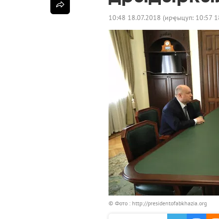
10:48 18.07.2018
(ирҿыцуп:
10:57 1
© Фото : http://presidentofabkhazia.org