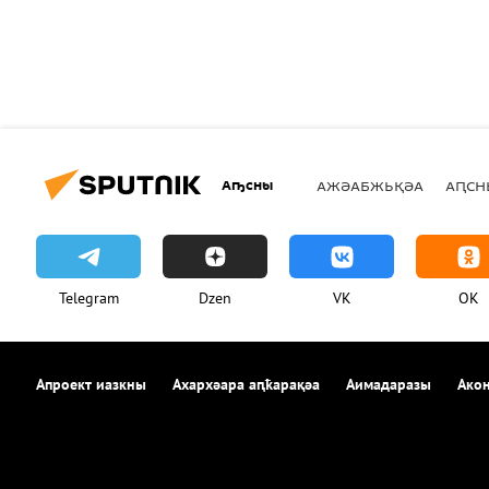
Аҧсны
АЖӘАБЖЬҚӘА
АԤСН
Telegram
Dzen
VK
OK
Апроект иазкны
Ахархәара аԥҟарақәа
Аимадаразы
Акон