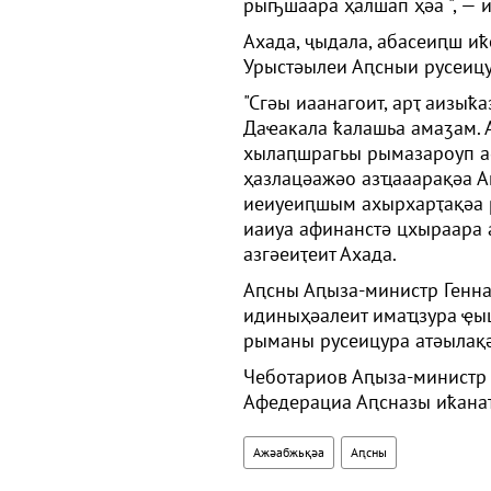
рыҧшаара ҳалшап ҳәа ", — и
Ахада, ҷыдала, абасеиԥш и
Урыстәылеи Аԥсныи русеицу
"Сгәы иаанагоит, арҭ аизыҟ
Даҽакала ҟалашьа амаӡам. А
хылаԥшрагьы рымазароуп аҩ
ҳазлацәажәо азҵааарақәа А
иеиуеиԥшым ахырхарҭақәа 
иаиуа афинанстә цхыраара 
азгәеиҭеит Ахада.
Аԥсны Аԥыза-министр Генна
идиныҳәалеит имаҵзура ҿыц
рыманы русеицура атәылақ
Чеботариов Аԥыза-министр 
Афедерациа Аԥсназы иҟана
Ажәабжьқәа
Аԥсны