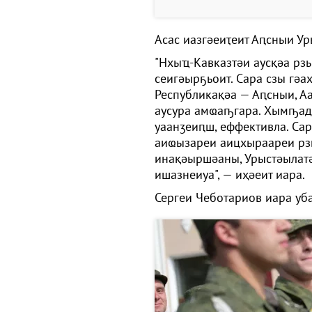
Асас иазгәеиҭеит Аԥсныи У
"Нхыҵ-Кавказтәи аусқәа рз
сеигәырҕьоит. Сара сзы гә
Республикақәа — Аԥсныи, Аа
аусура амҩаҧгара. Хымҧада
уаанӡеиԥш, еффективла. Са
аиҩызареи аицхыраареи рз
инақәыршәаны, Урыстәылат
ишазнеиуа", — иҳәеит иара.
Сергеи Чеботариов иара уба