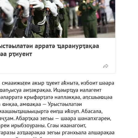
ыстәылатәи арратә ҵараиурҭақәа
әа рҭиуеит
ы смааижьҭеи акыр ҵуеит аҟнытә, избоит шәара
ҩаҧысуа аиҭакрақәа. Ицәырҵуа иалагеит
жәларратә крыфарҭатә наплакқәа, аԥсшьаҩцәа
а ҩнқәа, амҩақәа — Урыстәылатәи
иаашәыҵашьыцыртә еиԥш иҟоуп. Абасала,
аҷӡам. Абарҭқәа зегьы — шәара шәнапхгареи,
реи ирыбзоураны. Сгәы иаанагоит,
тәразы азҵаарақәа зегьы рганхьала алшарақәа