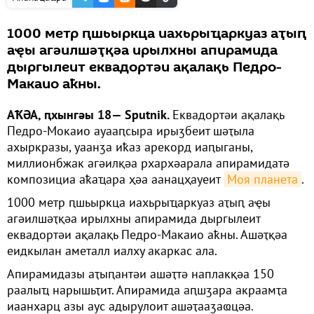
1000 метр ԥшьыркца иахьрыҵаркуаз аҭыԥ
аҿы агәилшәҭқәа ирылхны апирамида
дыргылеит еквадортәи ақалақь Педро-
Макаио аҟны.
АҞӘА, ԥхынгәы 18— Sputnik.
Еквадортәи ақалақь
Педро-Мокаио ауааԥсыра ирыӡбеит шәҭыла
ахыркразы, уаанӡа иҟаз арекорд иаԥыганы,
миллионбжак агәилқәа рхархәарала апирамидатә
композициа аҟаҵара ҳәа аанацҳауеит
Моя планета
.
1000 метр ԥшьыркца иахьрыҵаркуаз аҭыԥ аҿы
агәилшәҭқәа ирылхны апирамида дыргылеит
еквадортәи ақалақь Педро-Макаио аҟны. Ашәҭқәа
еидкылан аметалл иалху акаркас ала.
Апирамидазы аҭыԥантәи ашәҭтә наплакқәа 150
раалыҵ нарышьҭит. Апирамида аԥшӡара акраамҭа
иаанхарц азы аус адырулоит ашәҭааӡаҩцәа.