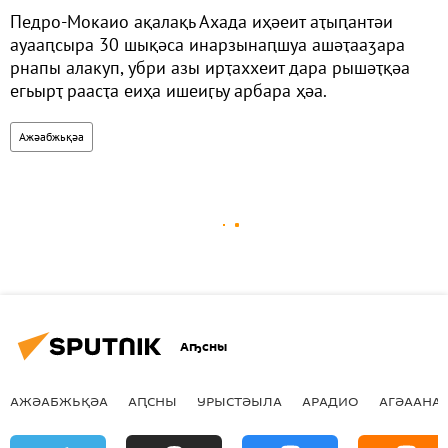
Педро-Мокаио ақалақь Ахада иҳәеит аҭыԥантәи
ауааԥсыра 30 шықәса инарзынаԥшуа ашәҭааӡара
рнапы алакуп, убри азы ирҭаххеит дара рышәҭқәа
егьырҭ раасҭа еиҳа ишеиӷьу арбара ҳәа.
Ажәабжьқәа
Аҧсны
АЖӘАБЖЬҚӘА
АԤСНЫ
УРЫСТӘЫЛА
АРАДИО
АГӘААНАГ