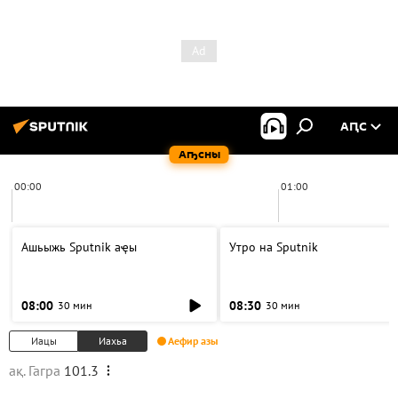
АԤС
Аҧсны
00:00
01:00
Ашьыжь Sputnik аҿы
Утро на Sputnik
08:00
08:30
30 мин
30 мин
Иацы
Иахьа
Аефир азы
ақ. Гагра
101.3