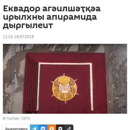
Еквадор агәилшәҭқәа
ирылхны апирамида
дыргылеит
11:26 18.07.2018
©
YouTube / CGTN
Анапаҵаҩра