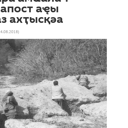
 апост аҿы
з ахҭысқәа
14.08.2018
)