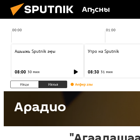
Аҧсны
00:00
01:00
Ашьыжь Sputnik аҿы
Утро на Sputnik
08:00
08:30
30 мин
31 мин
Иацы
Иахьа
Аефир азы
Арадио
"Агәалашәа