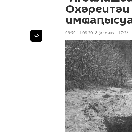
Охәреитәи
имҩаԥысуа
09:50 14.08.2018
(ирҿыцуп:
17:26 