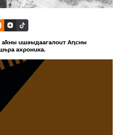
т аҟны ишәыдаагалоит Аԥсны
шьра ахроника.