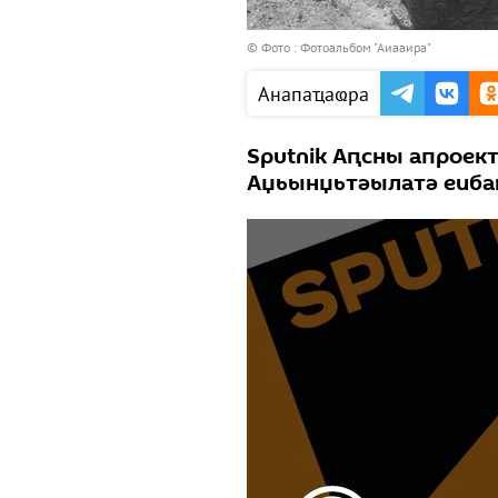
© Фото : Фотоальбом "Аиааира"
Анапаҵаҩра
Sputnik Аԥсны апроек
Аџьынџьтәылатә еиба