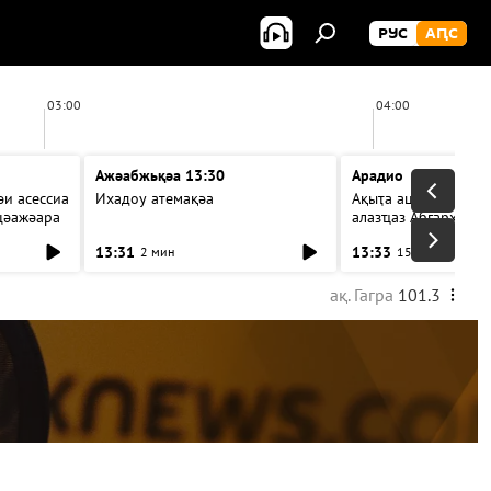
РУС
АԤС
03:00
04:00
Ажәабжьқәа 13:30
Арадио
и асессиа
Ихадоу атемақәа
Ақыҭа ацхрааразы а
цәажәара
алазҵаз Абӷархықә а
ицәажәара
13:31
13:33
2 мин
15 мин
ақ. Гагра
101.3