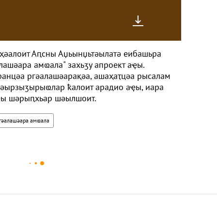
ҳәалоит Аԥсны Аџьынџьтәылатә еибашьра
лашәара амҩала" захьӡу апроект аҿы.
ранцәа ргәалашәарақәа, ашаҳаҭцәа рысалам
ырзыӡырыҩлар ҟалоит арадио аҿы, иара
аҿы шәрыԥхьар шәылшоит.
гәалашәара амҩала