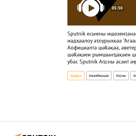
05:30
Sputnik есыҽны ишәзеиҭана
иадҳәалоу аҭоурыхқәа "Агәа
Аофициалтә шәҟәқәа, авете
шәҟәқәеи рымшынҵақәеи шә
убас Sputnik Аԥсны асаит 
Арадио
Ажәабжьқәа
Аԥсны
А