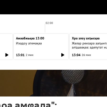
02:00
Ажәабжьқәа 13:00
Хра злоу ахҭысқәа
Ихадоу атемақәа
Жәлар реизара ааԥынтә
алҵшәақәа: адепутат и
13:01
13:04
2 мин
26 мин
ра амҩала":