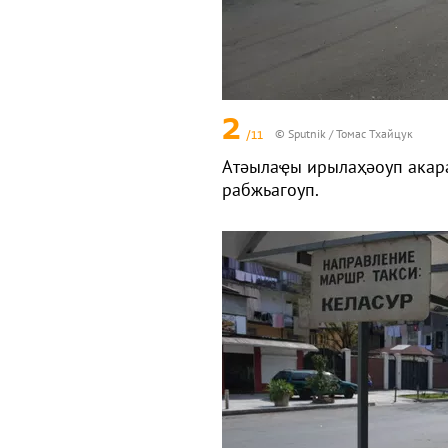
2
/11
© Sputnik / Томас Тхайцук
Атәылаҿы ирылаҳәоуп акар
рабжьагоуп.