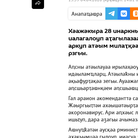
Анапаҵаҩра
Хәажәкыра 28 инаркн
иалагалоуп аҭагылаза
аркуп атәым милаҭқәа
рзгьы.
Аԥсны атәылауаа ирылаҳәоу
идәыламҵларц. Атәылаҟны и
ақьафурҭақәа зегьы. Ауаажә
аԥсшьарҭаҩнқәеи аԥсшьаҩц
Гал араион акоменданттә са
Жәыргьыҭтәи ахәышәтәырҭа 
акоронавирус. Ари аԥхәыс 
ишьҭуп, дара аӡәгьы ачыма
Аҩнуҵҟатәи аусқәа рминист
аҳақьымцәа гылоуп, ииасуа