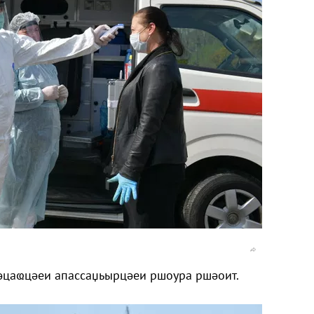
цаҩцәеи апассаџьырцәеи ршоура ршәоит.