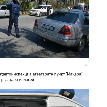
автоинспекциа агәаҭаратә пункт "Маҷара"
гәаҭара иалагеит.