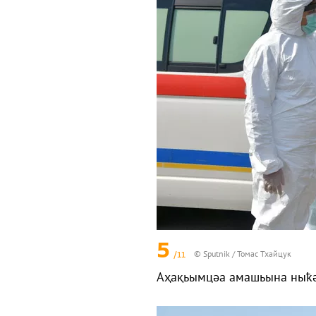
5
/11
© Sputnik / Томас Тхайцук
Аҳақьымцәа амашьына ныҟә