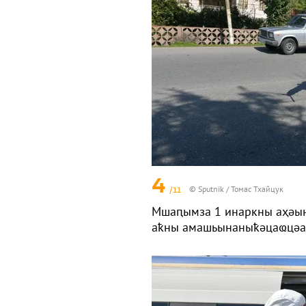
4
/11
© Sputnik / Томас Тхайцук
Мшаԥымза 1 инаркны аҳәынҭ
аҟны амашьынаныҟәцаҩцәа р