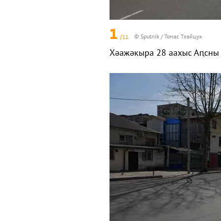
1
/11
© Sputnik / Томас Тхайцук
Хәажәкыра 28 аахыс Аԥсны 