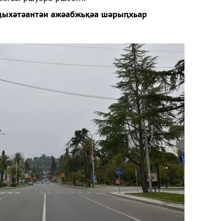
ҵыхәтәантәи ажәабжьқәа шәрыԥхьар