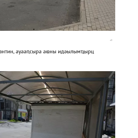
антин, ауааԥсыра аҩны идәылымҵырц