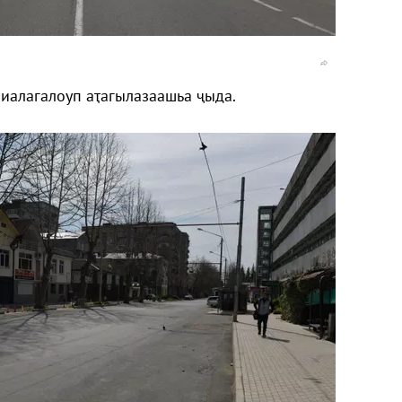
иалагалоуп аҭагылазаашьа ҷыда.