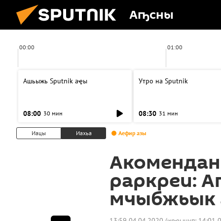
Аҧсны
00:00
01:00
Ашьыжь Sputnik аҿы
Утро на Sputnik
08:00
08:30
30 мин
31 мин
Иацы
Иахьа
Аефир азы
Акомендан
раркреи: А
мчыбжьык 
13:59 04.04.2020
(ирҿыцуп:
14:01 