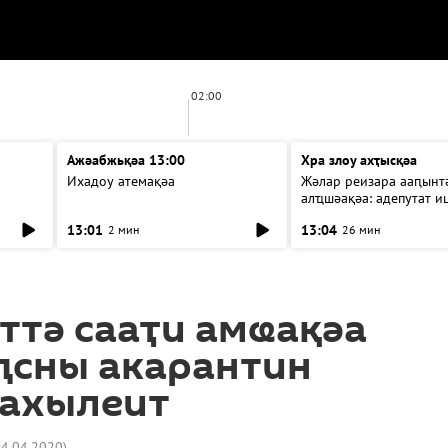
02:00
Ажәабжьқәа 13:00
Хра злоу ахҭысқәа
Ихадоу атемақәа
Жәлар реизара ааԥынтә
алҵшәақәа: адепутат и
13:01
13:04
2 мин
26 мин
ттә сааҭи амҩақәа
ԥсны акарантин
ахылеит
04.04.2020
)