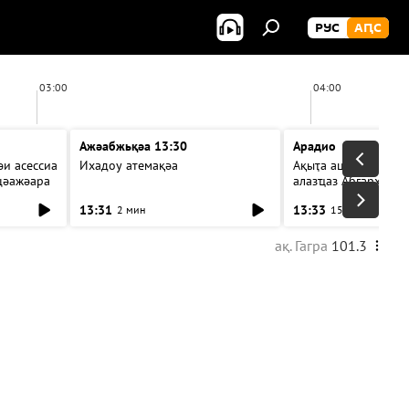
РУС
АԤС
03:00
04:00
Ажәабжьқәа 13:30
Арадио
и асессиа
Ихадоу атемақәа
Ақыҭа ацхрааразы а
цәажәара
алазҵаз Абӷархықә а
ицәажәара
13:31
13:33
2 мин
15 мин
ақ. Гагра
101.3