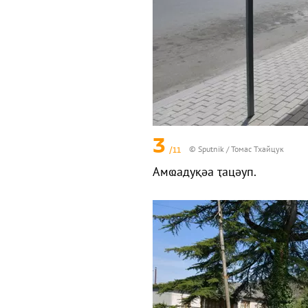
3
/11
© Sputnik / Томас Тхайцук
Амҩадуқәа ҭацәуп.