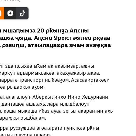
ы мшаԥымза 20 рҟынӡа Аԥсны
ашьа ҷыда. Аԥсни Урыстәылеи рҳәаа
 рзеиԥш, атәылауаҩра змам ахаҿқәа
п зда ԥсыхәа ыҟам ак акәымзар, аҩны
аркуп аџьармыкьақәа, акаҳуажәырҭақәа,
ларратә транспорт ныҟәаӡом. Асасааирҭақәеи
әа рыдаркылаӡом.
аҭ алагалоуп, Аберқыҭ инхо Нино Хецуриани
данҭашәа ашьҭахь, лара илыдбалоуп
лыкәша-мыкәша иҟаз ауаа зегьы акарантин ахь
зара ҿкы рыдбалам.
рра русзуҩцәа агәаҭаратә пунктқәа рҟны
 зегьы ршуора ршәоит.