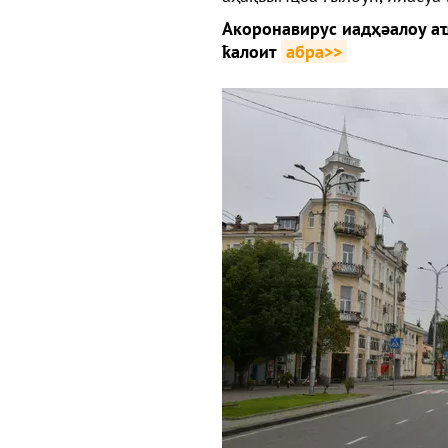
Акоронавирус иадҳәалоу а
ҟалоит
абра>>