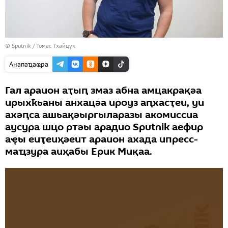
© Sputnik / Томас Тхайцук
Анапаҵаҩра
Гал араион аҭыԥ змаз абна амцакрақәа
ирыхҟьаны анхацәа ироуз аԥхасҭеи, уи
ахәԥса ашьақәыргыларазы акомиссиа
аусура шцо ртәы арадио Sputnik аефир
аҿы еиҭеиҳәеит араион ахада ипресс-
маҵзура аиҳабы Ерик Миқаа.