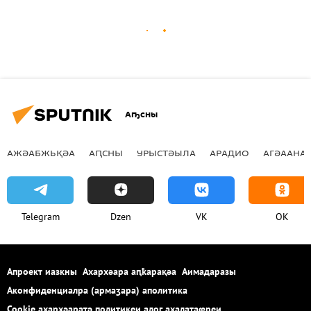
Аҧсны
АЖӘАБЖЬҚӘА
АԤСНЫ
УРЫСТӘЫЛА
АРАДИО
АГӘААНАГ
Telegram
Dzen
VK
OK
Апроект иазкны
Ахархәара аԥҟарақәа
Аимадаразы
Аконфиденциалра (армаӡара) аполитика
Cookie ахархәаратә политикеи алог ахалаҭаҩреи