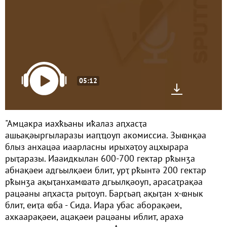
05:12
"Амцакра иахҟьаны иҟалаз аԥхасҭа
ашьақәыргыларазы иаԥҵоуп акомиссиа. Зыҩнқәа
блыз анхацәа иаарласны ирыхәҭоу ацхырара
рыҭаразы. Иааидкылан 600-700 гектар рҟынӡа
абнақәеи адгьылқәеи блит, урҭ рҟынтә 200 гектар
рҟынӡа ақыҭанхамҩатә дгьылқәоуп, арасаҭрақәа
рацәаны аԥхасҭа рыҭоуп. Барӷьаԥ ақыҭан х-ҩнык
блит, еиҭа ҩба - Сида. Иара убас аборақәеи,
ахкаарақәеи, ацақәеи рацәаны иблит, арахә