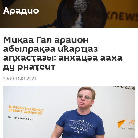
Арадио
Миқаа Гал араион
абылрақәа иҟарҵаз
аԥхасҭазы: анхацәа ааха
ду рнаҭеит
20:30 11.01.2021