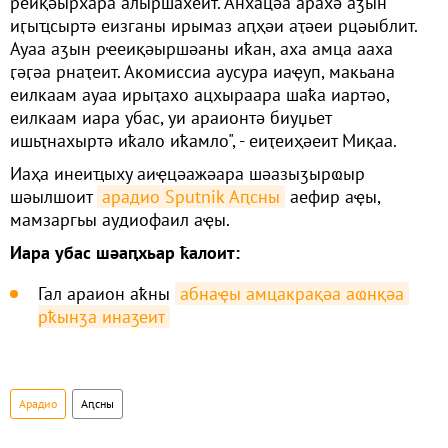
реиқәырхара алыршахеит. Анхацәа арахә аӡын
иӷыҵсыртә еизганы ирымаз аԥҳәи аҭәеи рцәыблит.
Ауаа аӡын рҽеиқәыршәаны иҟан, аха амца ааха
ӷәӷәа рнаҭеит. Акомиссиа аусура иаҿуп, макьана
еилкаам ауаа ирыҭахо ацхыраара шаҟа иартәо,
еилкаам иара убас, уи араионтә биуџьет
ишьҭнахыртә иҟало иҟамло", - еиҭеиҳәеит Миқаа.
Иаҳа инеиҵыху аиҿцәажәара шәазыӡырҩыр
шәылшоит
арадио Sputnik Аԥсны
аефир аҿы,
мамзаргьы аудиофаил аҿы.
Иара убас шәаԥхьар ҟалоит:
Гал араион аҟны
абнаҿы амцакрақәа аҩнқәа 
рҟынӡа инаӡеит
Арадио
Аԥсны