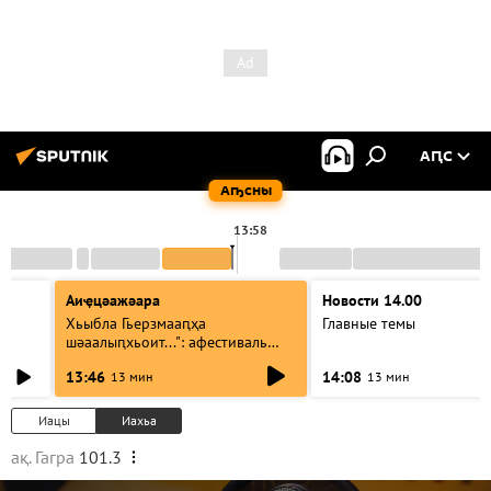
АԤС
Аҧсны
13:58
Аиҿцәажәара
Новости 14.00
Хьыбла Гьерзмааԥҳа
Главные темы
шәаалыԥхьоит...": афестиваль
аҵакы ҳалацәажәоит
13:46
14:08
13 мин
13 мин
Иацы
Иахьа
ақ. Гагра
101.3