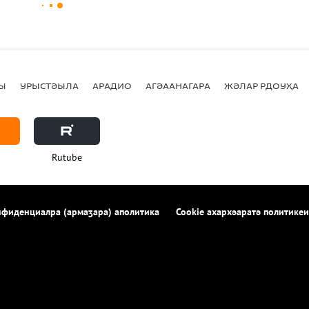
Ы
УРЫСТӘЫЛА
АРАДИО
АГӘААНАГАРА
ЖӘЛАР РДОУҲА
Rutube
фиденциалра (армаӡара) аполитика
Cookie ахархәаратә политикеи