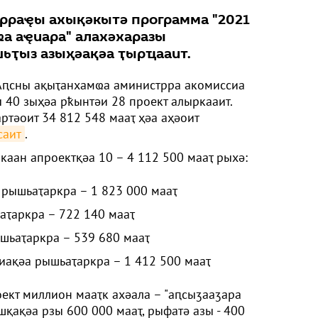
рраҿы ахықәкытә программа "2021
а аҿиара" алахәхаразы
ьҭыз азыҳәақәа ҭырҵааит.
ԥсны ақыҭанхамҩа аминистрра акомиссиа
 40 зыҳәа рҟынтәи 28 проект алыркааит.
ртәоит 34 812 548 мааҭ ҳәа аҳәоит
саит
.
каан апроектқәа 10 – 4 112 500 мааҭ рыхә:
 рышьаҭаркра – 1 823 000 мааҭ
аҭаркра – 722 140 мааҭ
шьаҭаркра – 539 680 мааҭ
ақәа рышьаҭаркра – 1 412 500 мааҭ
оект миллион мааҭк ахәала – "аԥсыӡааӡара
шқақәа рзы 600 000 мааҭ, рыфатә азы - 400