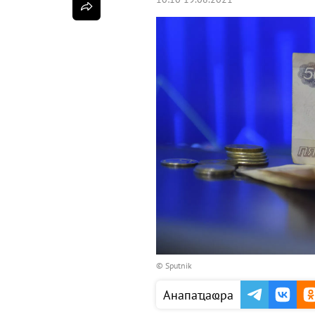
© Sputnik
Анапаҵаҩра