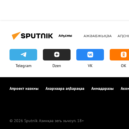
Аҧсны
АЖӘАБЖЬҚӘА
АԤСН
Telegram
Dzen
VK
OK
Апроект иазкны
Ахархәара аԥҟарақәа
Аимадаразы
Акон
© 2026 Sputnik Азинқәа зегь хьчоуп. 18+