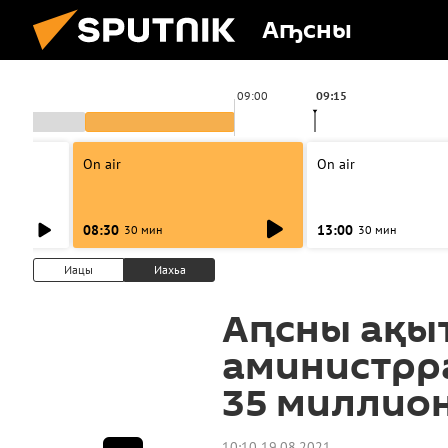
Аҧсны
09:00
09:15
On air
On air
08:30
13:00
30 мин
30 мин
Иацы
Иахьа
Аԥсны ақы
аминистрра
35 миллио
10:10 19.08.2021