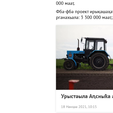
000 мааҭ.
Фба-фба проект ирықәшаҳаҭ
рганахьала: 3 300 000 мааҭ;
Урыстәыла Аԥсныҟа 
18 Нанҳәа 2021, 10:15