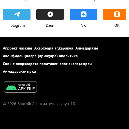
Telegram
Dzen
VK
OK
Апроект иазкны
Ахархәара аԥҟарақәа
Аимадаразы
Аконфиденциалра (армаӡара) аполитика
Cookie ахархәаратә политикеи алог ахалаҭаҩреи
Аимадара-хнырҳә
© 2026 Sputnik Азинқәа зегь хьчоуп. 18+