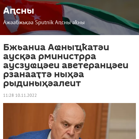
Аԥсны
Ажәабжьқәа Sputnik Аԥсны аҟны
Бжьаниа Аҩныҵҟатәи
аусқәа рминистрра
аусзуҩцәеи аветеранцәеи
рзанааҭтә ныҳәа
рыдиныҳәалеит
11:28 10.11.2022