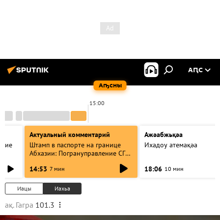
АԤС
Аҧсны
15:00
Актуальный комментарий
Ажәабжьқәа
акие
Штамп в паспорте на границе
Ихадоу атемақәа
Абхазии: Погрануправление СГБ
разъяснило правила для
14:53
18:06
7 мин
10 мин
туристов
Иацы
Иахьа
ақ. Гагра
101.3