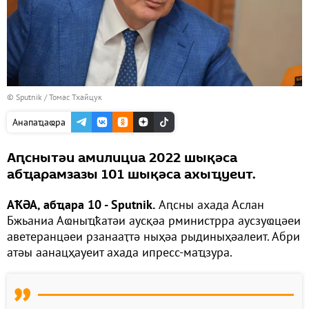
© Sputnik / Томас Тхайцук
Анапаҵаҩра
Аԥснытәи амилициа 2022 шықәса
абҵарамзазы 101 шықәса ахыҵуеит.
АҞӘА, абҵара 10 - Sputnik.
Аԥсны ахада Аслан
Бжьаниа Аҩныҵҟатәи аусқәа рминистрра аусзуҩцәеи
аветеранцәеи рзанааҭтә ныҳәа рыдиныҳәалеит. Абри
атәы аанацҳауеит ахада ипресс-маҵзура.