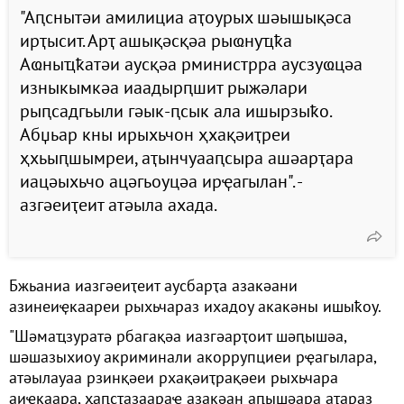
"Аԥснытәи амилициа аҭоурых шәышықәса
ирҭысит. Арҭ ашықәсқәа рыҩнуҵҟа
Аҩныҵҟатәи аусқәа рминистрра аусзуҩцәа
изныкымкәа иаадырԥшит рыжәлари
рыԥсадгьыли гәык-ԥсык ала ишырзыҟо.
Абџьар кны ирыхьчон ҳхақәиҭреи
ҳхьыԥшымреи, аҭынчуааԥсыра ашәарҭара
иацәыхьчо ацәгьоуцәа ирҿагылан". -
азгәеиҭеит атәыла ахада.
Бжьаниа иазгәеиҭеит аусбарҭа азакәани
азинеиҿкаареи рыхьчараз ихадоу акакәны ишыҟоу.
"Шәмаҵзуратә рбагақәа иазгәарҭоит шәԥышәа,
шәшазыхиоу акриминали акоррупциеи рҿагылара,
атәылауаа рзинқәеи рхақәиҭрақәеи рыхьчара
аиҿкаара, ҳаԥсҭазаараҿ азакәан аԥышәара аҭараз