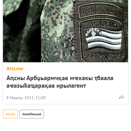
Аԥсны
Аԥсны Арбџьармчқәа мҽхакы ҭбаала
аҽазыҟаҵарақәа ирылагеит
8 Мшаԥы 2023, 11:00
Аԥсны
Ажәабжьқәа