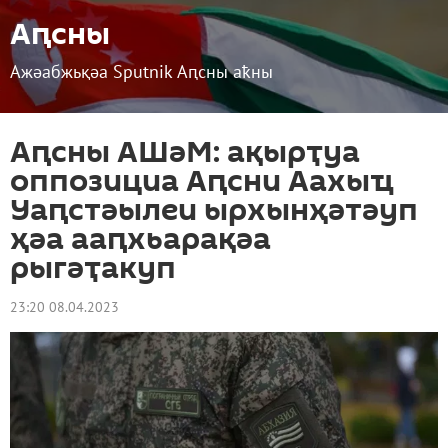
Аԥсны
Ажәабжьқәа Sputnik Аԥсны аҟны
Аԥсны АШәМ: ақырҭуа
оппозициа Аԥсни Аахыҵ
Уаԥстәылеи ырхынҳәтәуп
ҳәа ааԥхьарақәа
рыгәҭакуп
23:20 08.04.2023