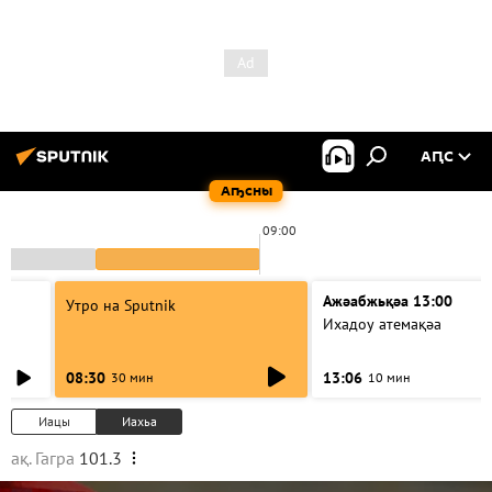
АԤС
Аҧсны
09:00
Ажәабжьқәа 13:00
Утро на Sputnik
Ихадоу атемақәа
08:30
13:06
30 мин
10 мин
Иацы
Иахьа
ақ. Гагра
101.3