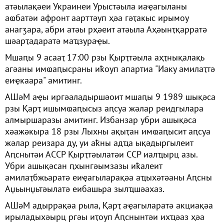
атәылақәеи Украинеи Урыстәыла иаҿагыланы
аҩбатәи афронт аарттәуп ҳәа гәҭакыс ирымоу
анагӡара, абри атәы рҳәеит атәыла Аҳәынҭқарратә
шәарҭадаратә маҵзураҿы.
Мшаԥы 9 асааҭ 17:00 рзы Қырҭтәыла аҳҭнықалақь
агәаны имҩаԥысраны иҟоуп апартиа "Иаку амилаҭтә
еиҿкаара" амитинг.
АШәМ аҿы иргәаладыршәоит мшаԥы 9 1989 шықәса
рзы Қарҭ ишымҩаԥысыз аԥсуа жәлар реидгылара
алмыршаразы амитинг. Избанзар убри ашықәса
хәажәкыра 18 рзы Лыхны ақыҭан имҩаԥысит аԥсуа
жәлар реизара ду, уи аҟны адҵа ықәдыргылеит
Аԥснытәи АССР Қырҭтәылатәи ССР иалҵырц азы.
Убри ашықәсан ԥхынгәымзазы иҟалеит
амилаҭбжьаратә еиҿагыларақәа аҵыхәтәаны Аԥсны
Аџьынџьтәылатә еибашьра зылҵшәахаз.
АШәМ адыррақәа рыла, Қарҭ аҿагыларатә акциақәа
ирыладыхәырц ргәы иҭоуп Аԥснынтәи ихҵәаз ҳәа