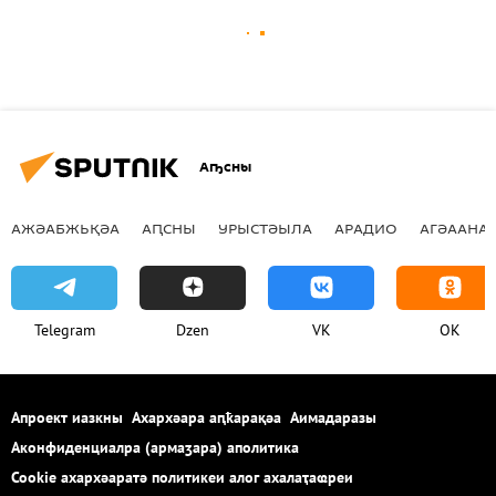
Аҧсны
АЖӘАБЖЬҚӘА
АԤСНЫ
УРЫСТӘЫЛА
АРАДИО
АГӘААНАГ
Telegram
Dzen
VK
OK
Апроект иазкны
Ахархәара аԥҟарақәа
Аимадаразы
Аконфиденциалра (армаӡара) аполитика
Cookie ахархәаратә политикеи алог ахалаҭаҩреи