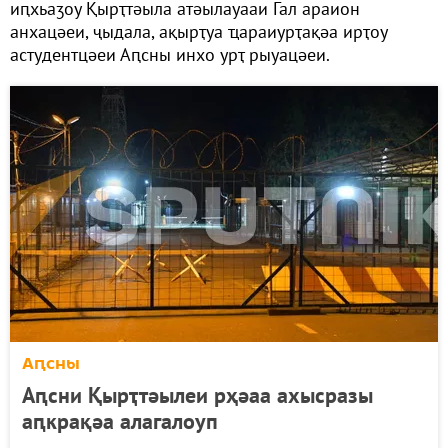
иԥхьаӡоу Қырҭтәыла атәылауааи Гал араион
анхацәеи, ҷыдала, ақырҭуа ҵараиурҭақәа ирҭоу
астудентцәеи Аԥсны инхо урҭ рыуацәеи.
Аԥсны
Аԥсни Қырҭтәылеи рҳәаа ахысразы
аԥкрақәа алагалоуп