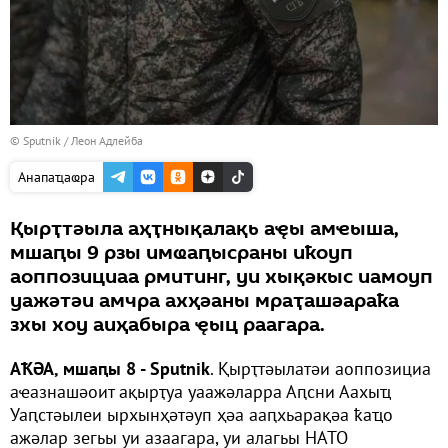
© Sputnik / Леон Адлейба
Анапаҵаҩра
Қырҭтәыла аҳҭнықалақь аҿы амҽыша,
мшаԥы 9 рзы имҩаԥысраны иҟоуп
аоппозициаа рмитинг, уи хықәкыс иамоуп
уажәтәи амчра ахҳәаны мраҭашәараҟа
зхы хоу аиҳабыра ҿыц раагара.
АҞӘА, мшаԥы 8 - Sputnik
. Қырҭтәылатәи аоппозициа
аҽазнашәоит ақырҭуа уаажәларра Аԥсни Аахыҵ
Уаԥстәылеи ырхынҳәтәуп ҳәа ааԥхьарақәа ҟаҵо
ажәлар зегьы уи азаагара, уи алагьы НАТО