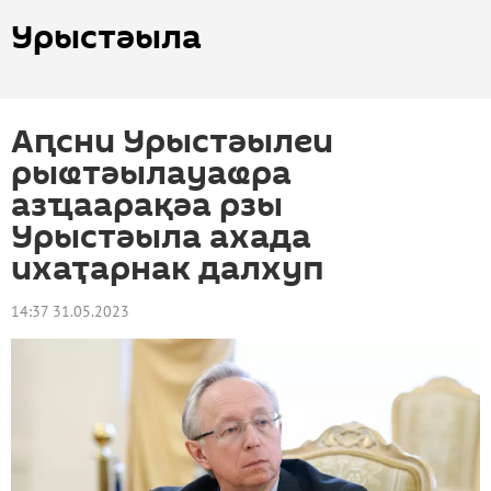
Урыстәыла
Аԥсни Урыстәылеи
рыҩтәылауаҩра
азҵаарақәа рзы
Урыстәыла ахада
ихаҭарнак далхуп
14:37 31.05.2023