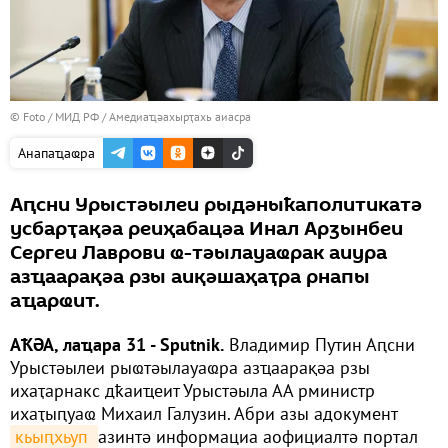
© Foto / МИД РФ
/
Амедиаҵәахырҭахь аиасра
Анапаҵаҩра
Аԥсни Урыстәылеи рыдәныҟаполитикатә
усбарҭақәа реиҳабацәа Инал Арӡынбеи
Сергеи Лаврови ҩ-тәылауаҩрак аиура
азҵаарақәа рзы аиқәшаҳаҭра рнапы
аҵарҩит.
АҞӘА, лаҵара 31 - Sputnik.
Владимир Путин Аԥсни
Урыстәылеи рыҩтәылауаҩра азҵаарақәа рзы
ихаҭарнакс дҟаиҵеит Урыстәыла АА рминистр
ихаҭыԥуаҩ Михаил Галузин. Абри азы адокумент
кьыԥхьуп 
азинтә информациа аофициалтә портал