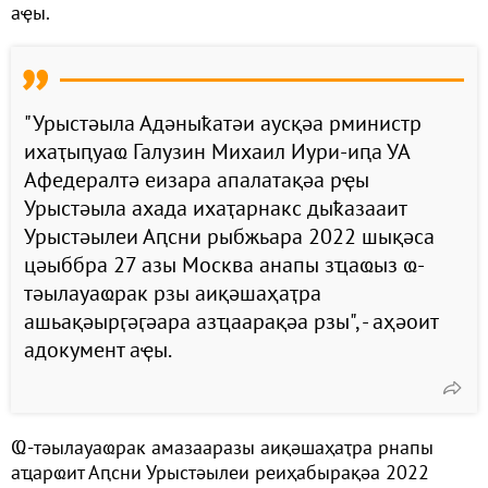
аҿы.
"Урыстәыла Адәныҟатәи аусқәа рминистр
ихаҭыԥуаҩ Галузин Михаил Иури-иԥа УА
Афедералтә еизара апалатақәа рҿы
Урыстәыла ахада ихаҭарнакс дыҟазааит
Урыстәылеи Аԥсни рыбжьара 2022 шықәса
цәыббра 27 азы Москва анапы зҵаҩыз ҩ-
тәылауаҩрак рзы аиқәшаҳаҭра
ашьақәырӷәӷәара азҵаарақәа рзы", - аҳәоит
адокумент аҿы.
Ҩ-тәылауаҩрак амазааразы аиқәшаҳаҭра рнапы
аҵарҩит Аԥсни Урыстәылеи реиҳабырақәа 2022