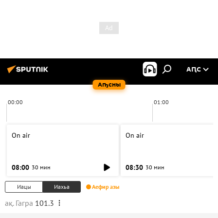
АԤС
Аҧсны
00:00
01:00
On air
On air
08:00
08:30
30 мин
30 мин
Иацы
Иахьа
Аефир азы
ақ. Гагра
101.3