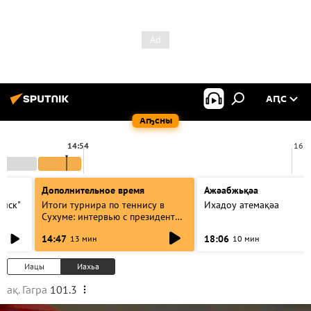
АԤС
Аҧсны
14:54
16:0
Дополнительное время
Ажәабжьқәа
оиск"
Итоги турнира по теннису в
Ихадоу атемақәа
Сухуме: интервью с президентом
сху
Федерации
14:47
18:06
13 мин
10 мин
Иацы
Иахьа
ақ. Гагра
101.3