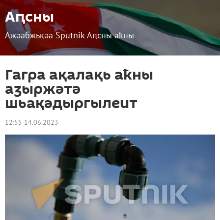
Аԥсны
Ажәабжьқәа Sputnik Аԥсны аҟны
Гагра ақалақь аҟны
аӡыржәтә
шьақәдыргылеит
12:55 14.06.2023