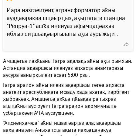
Иара иазгәеиҭеит, атрансформатор аҟны
ауадаҩрақәа шцәырҵыз, аӡыҭгагатә станциа
"Репруа-1" ашҟа инеиуаз афымцацәаҳәа
иблыз еиҭшьақәыргыланы аӡы аурыжьҭит.
Амшцәгьа иахҟьаны Гагра ақалақь аҟны аӡы рымхын.
Астанциа ақәаршҩы илеиуаз аԥхасҭа анамҭаразы
аусура ааныркылеит асааҭ 5:00 рзы.
Гагра араион аҟны илеиз ақәаршҩы ӷәӷәа аԥхасҭа
анаҭеит ареспубликатә мҩаду хада ахәҭак, иарбгеит
хыбрақәак. Амшцәгьа ахҟьа-ԥҟьақәа раԥыхраз
аҭыԥаҟны аус руеит Гагра араион акоммуналтә
усбарҭақәеи АҶА аусзуҩцәеи.
"Аԥснеихамҩа" аҟны ишазгәарҭаз ала, ақәаршҩы
ааха анаҭеит Аныхаԥсҭа ақыҭа иахьаҵанакуа