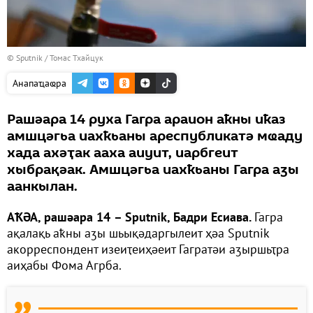
© Sputnik / Томас Тхайцук
Анапаҵаҩра
Рашәара 14 руха Гагра араион аҟны иҟаз
амшцәгьа иахҟьаны ареспубликатә мҩаду
хада ахәҭак ааха аиуит, иарбгеит
хыбрақәак. Амшцәгьа иахҟьаны Гагра аӡы
аанкылан.
АҞӘА, рашәара 14
– Sputnik, Бадри Есиава.
Гагра
ақалақь аҟны аӡы шьықәдаргылеит ҳәа Sputnik
акорреспондент изеиҭеиҳәеит Гагратәи аӡыршьҭра
аиҳабы Фома Агрба.