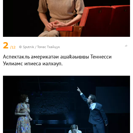
2
/12
© Sputnik / Томас Тхайцук
Аспектакль америкатәи ашәҟәыҩҩы Теннесси
Уилиамс ипиеса иалхәуп.