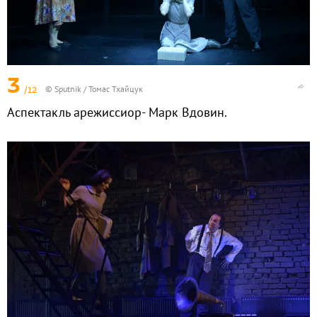
3
/12
© Sputnik / Томас Тхайцук
Аспектакль арежиссиор- Марк Вдовин.