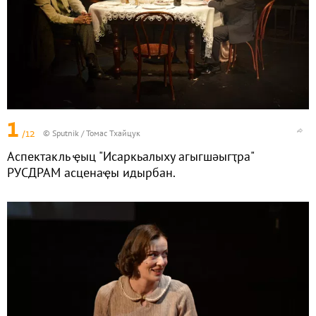
1
/12
© Sputnik / Томас Тхайцук
Аспектакль ҿыц "Исаркьалыху агыгшәыгҭра"
РУСДРАМ асценаҿы идырбан.