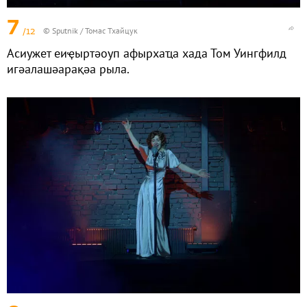
7
/12
© Sputnik / Томас Тхайцук
Асиужет еиҿыртәоуп афырхаҵа хада Том Уингфилд
игәалашәарақәа рыла.