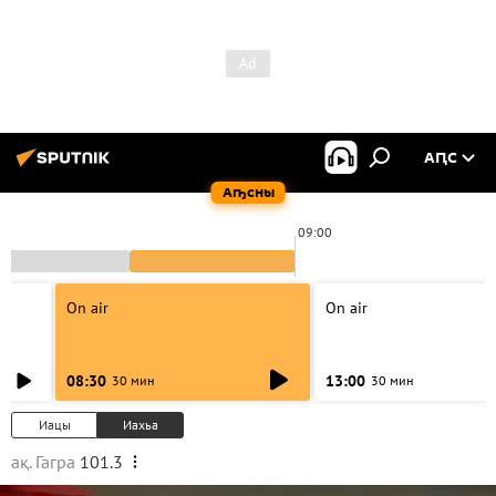
АԤС
Аҧсны
09:00
On air
On air
08:30
13:00
30 мин
30 мин
Иацы
Иахьа
ақ. Гагра
101.3