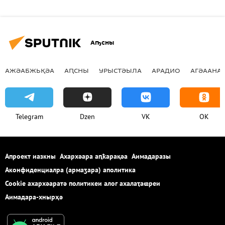
Аҧсны
АЖӘАБЖЬҚӘА
АԤСНЫ
УРЫСТӘЫЛА
АРАДИО
АГӘААНАГ
Telegram
Dzen
VK
OK
Апроект иазкны
Ахархәара аԥҟарақәа
Аимадаразы
Аконфиденциалра (армаӡара) аполитика
Cookie ахархәаратә политикеи алог ахалаҭаҩреи
Аимадара-хнырҳә