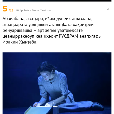
5
/12
© Sputnik / Томас Тхайцук
Абзиабара, азаҵәра, иҟам дунеик анызаара,
аҭаацәаратә уалԥшьеи аҩныҵҟатә хақәиҭреи
реиуаршәашьа – арҭ зегьы уаатәыҩсатә
цәаныррақәоуп ҳәа иҳәоит РУСДРАМ анапхгаҩы
Иракли Хынҭәба.