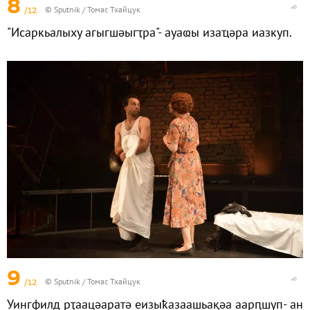
8
/12
© Sputnik / Томас Тхайцук
"Исаркьалыху агыгшәыгҭра"- ауаҩы изаҵәра иазкуп.
9
/12
© Sputnik / Томас Тхайцук
Уингфилд рҭаацәаратә еизыҟазаашьақәа аарԥшуп- ан