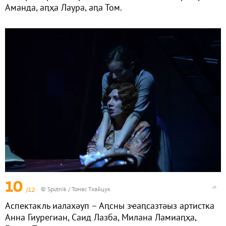
Аманда, аԥҳа Лаура, аԥа Том.
10
/12
© Sputnik / Томас Тхайцук
Аспектакль иалахәуп – Аԥсны зҽаԥсазтәыз артистка
Анна Гиурегиан, Саид Лазба, Милана Ламиаԥҳа,