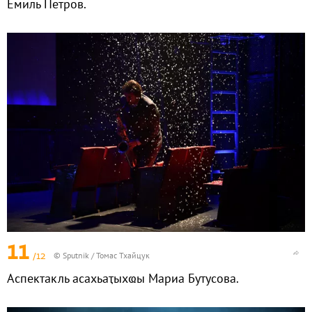
Емиль Петров.
11
/12
© Sputnik / Томас Тхайцук
Аспектакль асахьаҭыхҩы Мариа Бутусова.