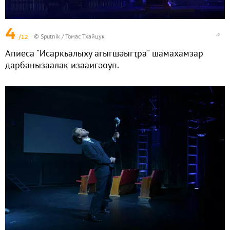
4
/12
© Sputnik / Томас Тхайцук
Апиеса "Исаркьалыху агыгшәыгҭра" шамахамзар
дарбанызаалак изааигәоуп.