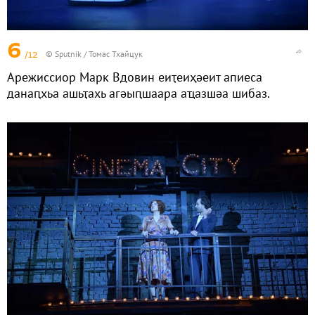
6
/12
© Sputnik / Томас Тхайцук
Арежиссиор Марк Вдовин еиҭеиҳәеит апиеса
данаԥхьа ашьҭахь агәыԥшаара аҵазшәа шибаз.