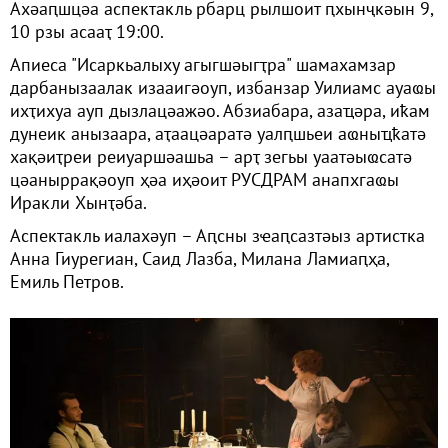
Ахәаԥшцәа аспектакль рбарц рылшоит ԥхынҷкәын 9,
10 рзы асааҭ 19:00.
Апиеса "Исаркьалыху агыгшәыгҭра" шамахамзар
дарбанызаалак изааигәоуп, избанзар Уилиамс ауаҩы
ихҭихуа ауп дызлацәажәо. Абзиабара, азаҵәра, иҟам
дунеик анызаара, аҭаацәаратә уалԥшьеи аҩныҵҟатә
хақәиҭреи реиуаршәашьа – арҭ зегьы уаатәыҩсатә
цәаныррақәоуп ҳәа иҳәоит РУСДРАМ анапхгаҩы
Иракли Хынҭәба.
Аспектакль иалахәуп – Аԥсны зҽаԥсазтәыз артистка
Анна Гиурегиан, Саид Лазба, Милана Ламиаԥҳа,
Емиль Петров.