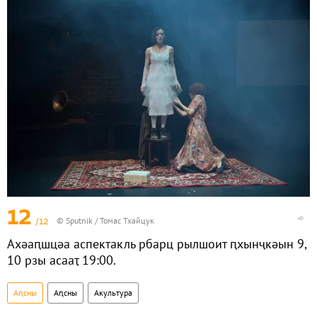
12
/12
© Sputnik / Томас Тхайцук
Ахәаԥшцәа аспектакль рбарц рылшоит ԥхынҷкәын 9,
10 рзы асааҭ 19:00.
Аԥсны
Аԥсны
Акультура