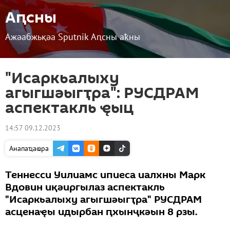
Аԥсны
Ажәабжьқәа Sputnik Аԥсны аҟны
"Исаркьалыху
агыгшәыгҭра": РУСДРАМ
аспектакль ҿыц
14:57 09.12.2023
Анапаҵаҩра
Теннесси Уилиамс ипиеса иалхны Марк
Вдовин иқәиргылаз аспектакль
"Исаркьалыху агыгшәыгҭра" РУСДРАМ
асценаҿы идырбан ԥхынҷкәын 8 рзы.