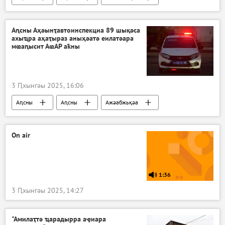
Аԥсны Аҳәынҭавтоинспекциа 89 шықәса
ахыҵра аҳаҭыраз аныҳәатә еилатәара
мҩаԥысит АҩАР аҟны
3 Ԥхынгәы 2025, 16:06
Аԥсны
Аԥсны
Ажәабжьқәа
On air
1:36
3 Ԥхынгәы 2025, 14:27
"Амилаҭтә ҵарадырра аҿиара