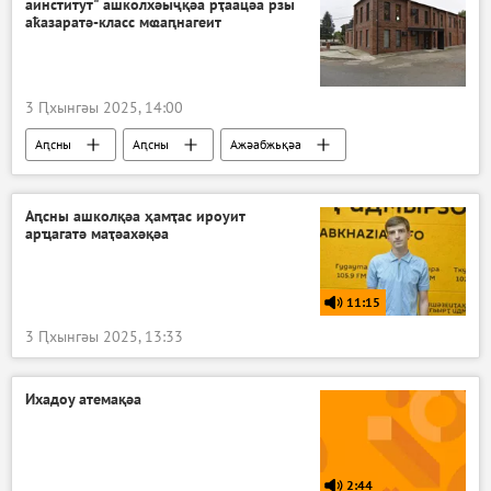
аинститут" ашколхәыҷқәа рҭаацәа рзы
аҟазаратә-класс мҩаԥнагеит
3 Ԥхынгәы 2025, 14:00
Аԥсны
Аԥсны
Ажәабжьқәа
Аԥсны ашколқәа ҳамҭас ироуит
арҵагатә маҭәахәқәа
11:15
3 Ԥхынгәы 2025, 13:33
Ихадоу атемақәа
2:44