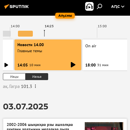
АԤС
Аҧсны
14:00
14:23
15:00
Новости 14.00
On air
Главные темы
14:05
18:00
10 мин
31 мин
Иацы
Иахьа
ақ. Гагра
101.3
03.07.2025
2002-2006 шықәсқәа рзы ашколқәа
ахьтәии араӡынии медалқәа рыла