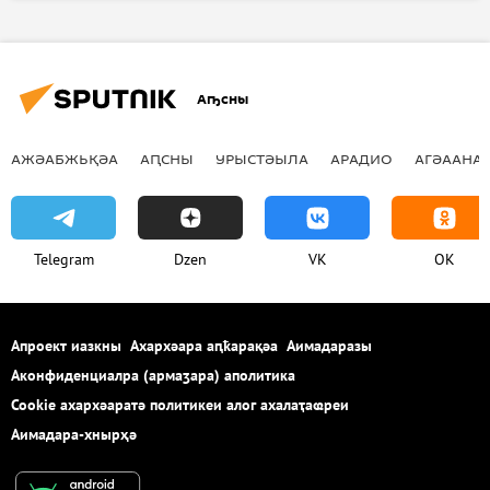
Аҧсны
АЖӘАБЖЬҚӘА
АԤСНЫ
УРЫСТӘЫЛА
АРАДИО
АГӘААНАГ
Telegram
Dzen
VK
OK
Апроект иазкны
Ахархәара аԥҟарақәа
Аимадаразы
Аконфиденциалра (армаӡара) аполитика
Cookie ахархәаратә политикеи алог ахалаҭаҩреи
Аимадара-хнырҳә