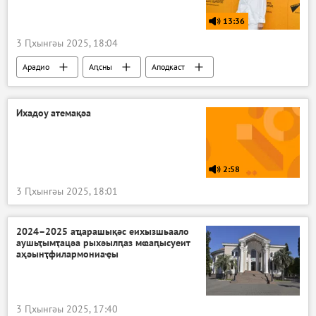
13:36
3 Ԥхынгәы 2025, 18:04
Арадио
Аԥсны
Аподкаст
Ихадоу атемақәа
2:58
3 Ԥхынгәы 2025, 18:01
2024–2025 аҵарашықәс еихызшьаало
аушьҭымҭацәа рыхәылԥаз мҩаԥысуеит
аҳәынҭфилармониаҿы
3 Ԥхынгәы 2025, 17:40