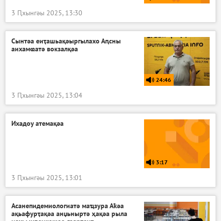
3 Ԥхынгәы 2025, 13:30
Сынтәа еиҭашьақәыргылахо Аԥсны
аихамҩатә вокзалқәа
24:46
3 Ԥхынгәы 2025, 13:04
Ихадоу атемақәа
3:17
3 Ԥхынгәы 2025, 13:01
Асанепидемиологиатә маҵзура Аҟәа
ақьафурҭақәа анџьныртә ҳақәа рыла