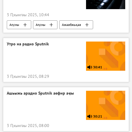
3 Ԥхынгәы 2025, 10:44
Аԥсны
Аԥсны
Ажәабжьқәа
Утро на радио Sputnik
30:41
3 Ԥхынгәы 2025, 08:29
Ашьыжь арадио Sputnik аефир аҿы
30:21
3 Ԥхынгәы 2025, 08:00