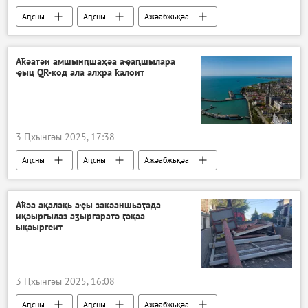
Аԥсны
Аԥсны
Ажәабжьқәа
Аҟәатәи амшынԥшаҳәа аҿаԥшылара
ҿыц QR-код ала алхра ҟалоит
3 Ԥхынгәы 2025, 17:38
Аԥсны
Аԥсны
Ажәабжьқәа
Аҟәа ақалақь аҿы закәаншьаҭада
иқәыргылаз аӡыргаратә ӷәқәа
ықәыргеит
3 Ԥхынгәы 2025, 16:08
Аԥсны
Аԥсны
Ажәабжьқәа