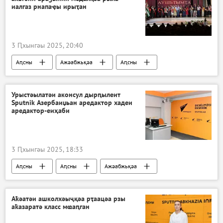
иалгаз рнапаҿы ирыҭан
3 Ԥхынгәы 2025, 20:40
Аԥсны
Ажәабжьқәа
Аԥсны
Урыстәылатәи аконсул дырԥылеит
Sputnik Азербаиџьан аредактор хадеи
аредактор-еиҳаби
3 Ԥхынгәы 2025, 18:33
Аԥсны
Аԥсны
Ажәабжьқәа
Аҟәатәи ашколхәыҷқәа рҭаацәа рзы
аҟазаратә класс мҩаԥган