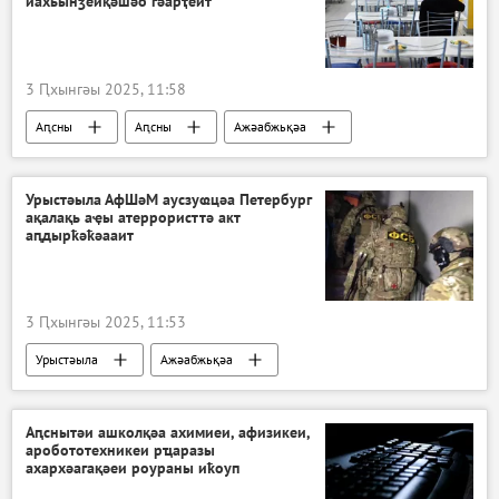
иахьынӡеиқәшәо гәарҭеит
3 Ԥхынгәы 2025, 11:58
Аԥсны
Аԥсны
Ажәабжьқәа
Урыстәыла АфШәМ аусзуҩцәа Петербург
ақалақь аҿы атеррористтә акт
аԥдырҟәҟәааит
3 Ԥхынгәы 2025, 11:53
Урыстәыла
Ажәабжьқәа
Аԥснытәи ашколқәа ахимиеи, афизикеи,
аробототехникеи рҵаразы
ахархәагақәеи роураны иҟоуп