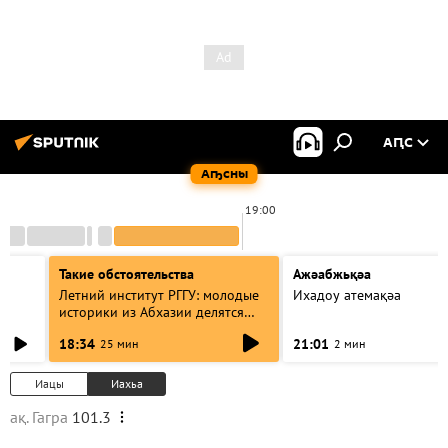
АԤС
Аҧсны
19:00
Такие обстоятельства
Ажәабжьқәа
Летний институт РГГУ: молодые
Ихадоу атемақәа
историки из Абхазии делятся
итогами проекта
18:34
21:01
25 мин
2 мин
Иацы
Иахьа
ақ. Гагра
101.3