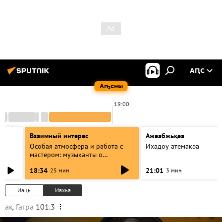
АԤС
Аҧсны
19:00
Взаимный интерес
Ажәабжьқәа
Особая атмосфера и работа с
Ихадоу атемақәа
мастером: музыканты о
фестивале Хиблы Герзмава
18:34
21:01
25 мин
3 мин
Иацы
Иахьа
ақ. Гагра
101.3