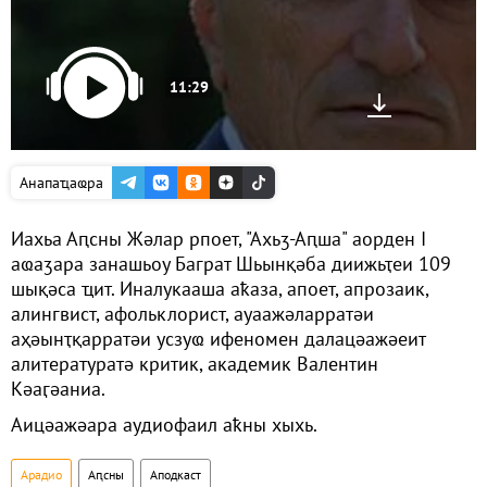
11:29
Анапаҵаҩра
Иахьа Аԥсны Жәлар рпоет, "Ахьӡ-Аԥша" аорден I
аҩаӡара занашьоу Баграт Шьынқәба диижьҭеи 109
шықәса ҵит. Иналукааша аҟаза, апоет, апрозаик,
алингвист, афольклорист, ауаажәларратәи
аҳәынҭқарратәи усзуҩ ифеномен далацәажәеит
алитературатә критик, академик Валентин
Кәаӷәаниа.
Аицәажәара аудиофаил аҟны хыхь.
Арадио
Аԥсны
Аподкаст