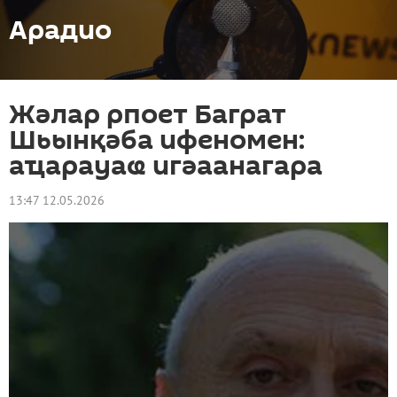
Арадио
Жәлар рпоет Баграт
Шьынқәба ифеномен:
аҵарауаҩ игәаанагара
13:47 12.05.2026