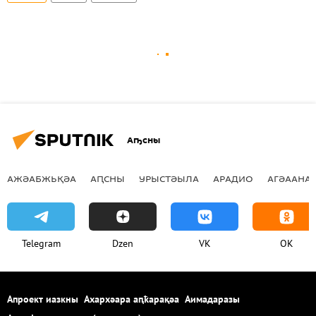
Аҧсны
АЖӘАБЖЬҚӘА
АԤСНЫ
УРЫСТӘЫЛА
АРАДИО
АГӘААНАГ
Telegram
Dzen
VK
OK
Апроект иазкны
Ахархәара аԥҟарақәа
Аимадаразы