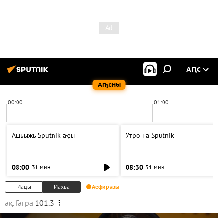
АԤС
Аҧсны
00:00
01:00
Ашьыжь Sputnik аҿы
Утро на Sputnik
08:00
08:30
31 мин
31 мин
Иацы
Иахьа
Аефир азы
ақ. Гагра
101.3