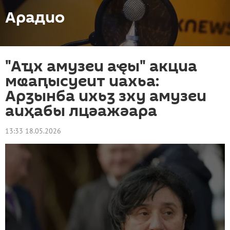
Арадио
"Аҵх амузеи аҿы" акциа
мҩаԥысуеит иахьа:
Арӡынба ихьӡ зху амузеи
аиҳабы лцәажәара
13:33 18.05.2026