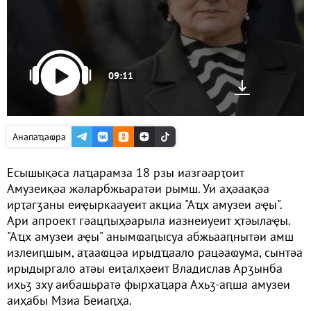
09:11
Анапаҵаҩра
Есышықәса лаҵарамза 18 рзы иазгәарҭоит
Амузеиқәа жәларбжьаратәи рымш. Уи аҳәаақәа
ирҭагӡаны еиҿыркаауеит акциа "Аҵх амузеи аҿы".
Ари апроект гәацԥыҳәарыла иазнеиуеит ҳтәылаҿы.
"Аҵх амузеи аҿы" анымҩаԥысуа абжьааԥнытәи амш
излеиԥшым, аҭааҩцәа ирыдҵаало рацәаҩума, сынтәа
ирыдыргало атәы еиҭалҳәеит Владислав Арӡынба
ихьӡ зху аибашьратә фырхаҵара Ахьӡ-аԥша амузеи
аиҳабы Мзиа Беиаԥҳа.