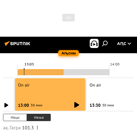
АԤС
Аҧсны
13:03
14:00
On air
On air
13:00
13:30
30 мин
30 мин
Иацы
Иахьа
ақ. Гагра
101.3