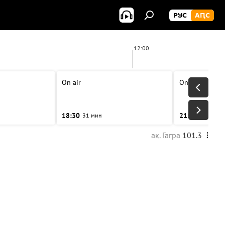
РУС
АԤС
12:00
On air
On air
18:30
21:00
31 мин
31 мин
ақ. Гагра
101.3