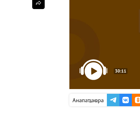
30:11
Анапаҵаҩра