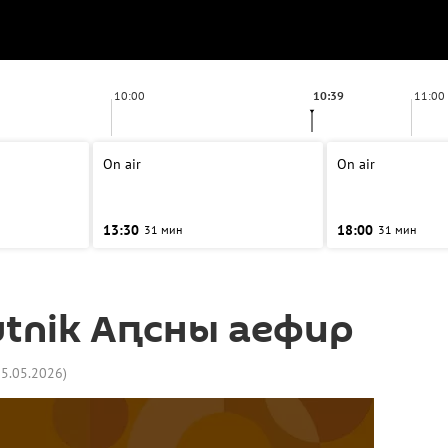
10:00
10:39
11:00
On air
On air
13:30
18:00
31 мин
31 мин
tnik Аԥсны аефир
25.05.2026
)