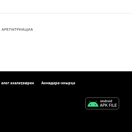
АРЕПАТРИАЦИА
 алог ахалаҭаҩреи
Аимадара-хнырҳә