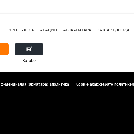
Ы
УРЫСТӘЫЛА
АРАДИО
АГӘААНАГАРА
ЖӘЛАР РДОУҲА
Rutube
фиденциалра (армаӡара) аполитика
Cookie ахархәаратә политикеи