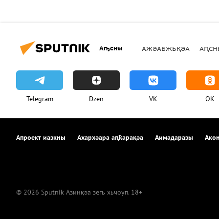
Аҧсны
АЖӘАБЖЬҚӘА
АԤСН
Telegram
Dzen
VK
OK
Апроект иазкны
Ахархәара аԥҟарақәа
Аимадаразы
Акон
© 2026 Sputnik Азинқәа зегь хьчоуп. 18+