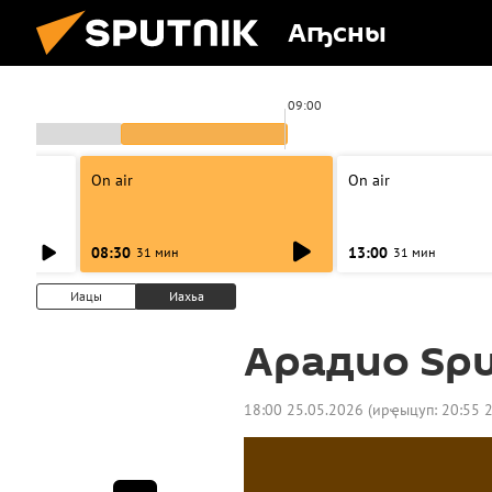
Аҧсны
09:00
On air
On air
08:30
13:00
31 мин
31 мин
Иацы
Иахьа
Арадио Spu
18:00 25.05.2026
(ирҿыцуп:
20:55 