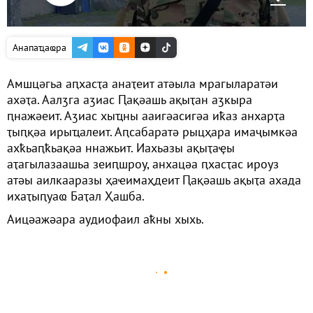
Анапаҵаҩра
Амшцәгьа аԥхасҭа анаҭеит атәыла мрагыларатәи
ахәҭа. Аалӡга аӡиас Ԥақәашь ақыҭан аӡкыра
ԥнажәеит. Аӡиас хыҵны ааигәасигәа иҟаз анхарҭа
ҭыԥқәа ирыҵалеит. Аԥсабаратә рыцҳара имаҷымкәа
ахҟьаԥҟьақәа ннажьит. Иахьазы ақыҭаҿы
аҭагылазаашьа зеиԥшроу, анхацәа ԥхасҭас ироуз
атәы аилкааразы ҳаҽимаҳдеит Ԥақәашь ақыҭа ахада
ихаҭыԥуаҩ Баҭал Ҳашба.
Аицәажәара аудиофаил аҟны хыхь.