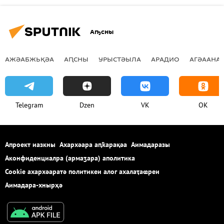
Аҧсны
АЖӘАБЖЬҚӘА
АԤСНЫ
УРЫСТӘЫЛА
АРАДИО
АГӘААНАГ
Telegram
Dzen
VK
OK
Апроект иазкны
Ахархәара аԥҟарақәа
Аимадаразы
Аконфиденциалра (армаӡара) аполитика
Cookie ахархәаратә политикеи алог ахалаҭаҩреи
Аимадара-хнырҳә