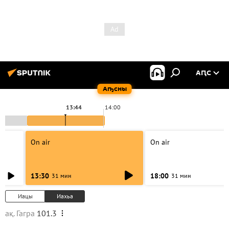
АԤС
Аҧсны
13:44
14:00
On air
On air
13:30
18:00
31 мин
31 мин
Иацы
Иахьа
ақ. Гагра
101.3