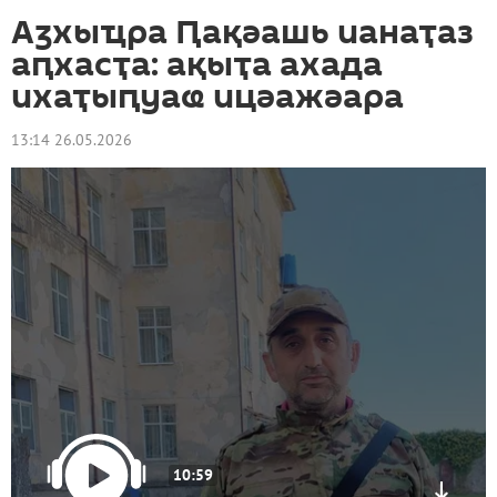
Аӡхыҵра Ԥақәашь ианаҭаз
аԥхасҭа: ақыҭа ахада
ихаҭыԥуаҩ ицәажәара
13:14 26.05.2026
10:59