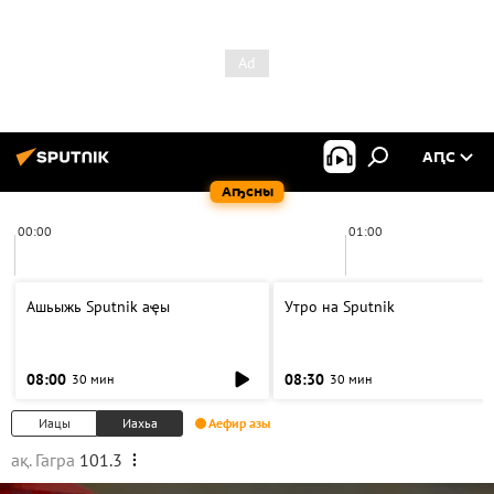
АԤС
Аҧсны
00:00
01:00
Ашьыжь Sputnik аҿы
Утро на Sputnik
08:00
08:30
30 мин
30 мин
Иацы
Иахьа
Аефир азы
ақ. Гагра
101.3