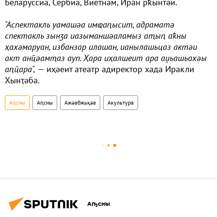
Беларуссиа, Сербиа, Виетнам, Иран рҟынтәи.
"Аспектакль уамашәа имҩаԥысит, адраматә
спектакль зынӡа иазыманшәаламыз аҭыԥ аҟны
ҳахәмаруан, избанзар илашан, ианылашьцаз актәи
акт анҵәамҭаз ауп. Ҳара иҳалшеит ара аџьашьахәы
аԥҵара",
— иҳәеит атеатр адиректор хада Иракли
Хынҭәба.
Аԥсны
Аԥсны
Ажәабжьқәа
Акультура
Аҧсны