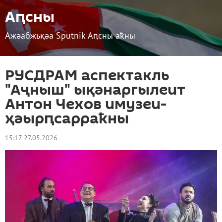
Аԥсны
Ажәабжьқәа Sputnik Аԥсны аҟны
РУСДРАМ аспектакль
"Аҷныш" ықәнаргылеит
Антон Чехов имузеи-
ҳәырԥсарраҟны
15:17 27.05.2026