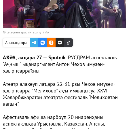
© telegram sputnik_apsny_info
Анапаҵаҩра
АҞӘА, лаҵара 27 — Sputnik.
РУСДРАМ аспектакль
"Аҷныш" ықәнаргылеит Антон Чехов имузеи-
ҳәырԥсарраҟны.
Атеатр алахәуп лаҵара 22-31 рзы Чехов имузеи-
ҳәырԥсарра "Мелихово" аҿы имҩаԥысуа XXVI
Жәларбжьаратәи атеатртә фестиваль "Мелиховтәи
ааԥын".
Афестиваль афиша иарбоуп 20 инареиҳаны
аспектакльқәа Урыстәыла, Ҟазахсҭан, Аԥсны,