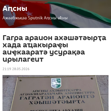
Аԥсны
Ажәабжьқәа Sputnik Аԥсны аҟны
Гагра араион ахәшәтәырҭа
хада аҵакыраҿы
аиҿкааратә усурақәа
ирылагеит
21:19 28.05.2026