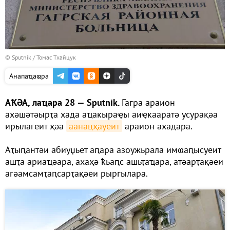
© Sputnik / Томас Тхайцук
Анапаҵаҩра
АҞӘА, лаҵара 28 — Sputnik.
Гагра араион
ахәшәтәырҭа хада аҵакыраҿы аиҿкааратә усурақәа
ирылагеит ҳәа
аанацҳауеит
араион ахадара.
Аҭыԥантәи абиуџьет аԥара азоужьрала имҩаԥысуеит
ашҭа ариаҵәара, ахаҳә ҟьаԥс ашьҭаҵара, атәарҭақәеи
агәамсамҭаԥсарҭақәеи рыргылара.