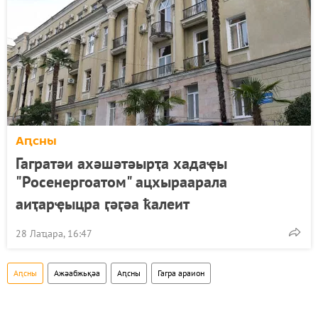
Аԥсны
Гагратәи ахәшәтәырҭа хадаҿы
"Росенергоатом" ацхыраарала
аиҭарҿыцра ӷәӷәа ҟалеит
28 Лаҵара, 16:47
Аԥсны
Ажәабжьқәа
Аԥсны
Гагра араион