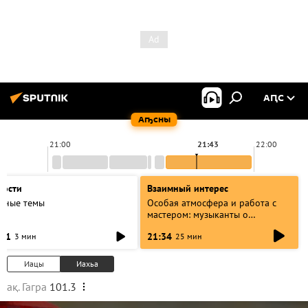
АԤС
Аҧсны
21:00
21:43
22:00
вости
Взаимный интерес
авные темы
Особая атмосфера и работа с
мастером: музыканты о
фестивале Хиблы Герзмава
:31
21:34
3 мин
25 мин
Иацы
Иахьа
ақ. Гагра
101.3