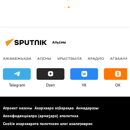
Аҧсны
АЖӘАБЖЬҚӘА
АԤСНЫ
УРЫСТӘЫЛА
АРАДИО
АГӘААНАГ
Telegram
Dzen
VK
OK
Апроект иазкны
Ахархәара аԥҟарақәа
Аимадаразы
Аконфиденциалра (армаӡара) аполитика
Cookie ахархәаратә политикеи алог ахалаҭаҩреи