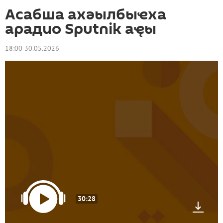
Асабша ахәылбыҽха
арадио Sputnik аҿы
18:00 30.05.2026
30:28