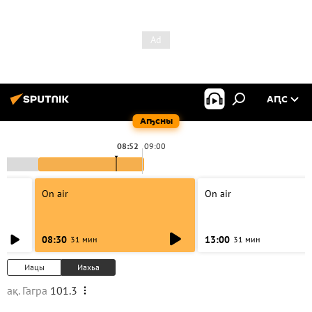
АԤС
Аҧсны
08:52
09:00
On air
On air
08:30
13:00
31 мин
31 мин
Иацы
Иахьа
ақ. Гагра
101.3