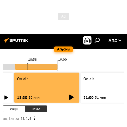
АԤС
Аҧсны
18:38
19:00
On air
On air
18:30
21:00
30 мин
31 мин
Иацы
Иахьа
ақ. Гагра
101.3