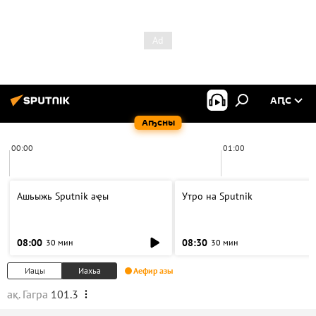
АԤС
Аҧсны
00:00
01:00
Ашьыжь Sputnik аҿы
Утро на Sputnik
08:00
08:30
30 мин
30 мин
Иацы
Иахьа
Аефир азы
ақ. Гагра
101.3