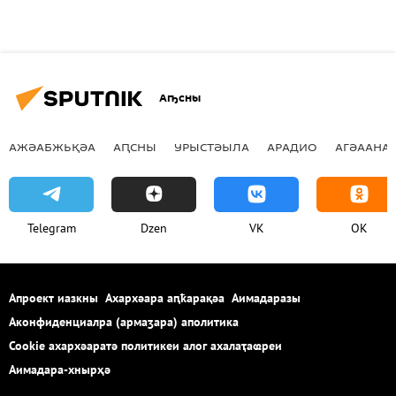
Аҧсны
АЖӘАБЖЬҚӘА
АԤСНЫ
УРЫСТӘЫЛА
АРАДИО
АГӘААНАГ
Telegram
Dzen
VK
OK
Апроект иазкны
Ахархәара аԥҟарақәа
Аимадаразы
Аконфиденциалра (армаӡара) аполитика
Cookie ахархәаратә политикеи алог ахалаҭаҩреи
Аимадара-хнырҳә