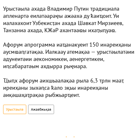
Урыстәыла ахада Владимир Путин традициала
апленартә еилатәараҿы ажәахә ду ҟаиҵоит. Уи
иалахәхоит Узбекисҭан ахада Шавкат Мирзиеев,
Танзаниа ахада, КЖәР ахантәаҩы ихаҭыԥуаҩ.
Афорум апрограмма иаҵанакуеит 150 инареиҳаны
аусмҩаԥгатәқәа. Иалкаау атемақәа — урыстәылатәии
адунеитәии аекономикеи, аенергетикеи,
иԥсабаратәым ахдырра рыҿиара.
Ҵыԥх афорум аихшьаалақәа рыла 6,3 трлн мааҭ
иреиҳаны зыхәԥса ҟало зқьы инареиҳаны
аиқәшаҳаҭрақәа рыбжьарҵеит.
Урыстәыла
Ажәабжьқәа