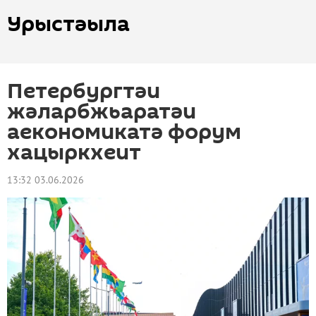
Урыстәыла
Петербургтәи
жәларбжьаратәи
аекономикатә форум
хацыркхеит
13:32 03.06.2026