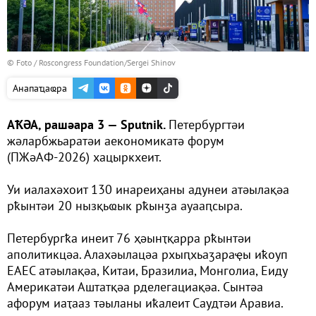
© Foto /
Roscongress Foundation/Sergei Shinov
Анапаҵаҩра
АҞӘА, рашәара 3 — Sputnik.
Петербургтәи
жәларбжьаратәи аекономикатә форум
(ПЖәАФ-2026) хацыркхеит.
Уи иалахәхоит 130 инареиҳаны адунеи атәылақәа
рҟынтәи 20 нызқьҩык рҟынӡа ауааԥсыра.
Петербургҟа инеит 76 ҳәынҭқарра рҟынтәи
аполитикцәа. Алахәылацәа рхыԥхьаӡараҿы иҟоуп
ЕАЕС атәылақәа, Китаи, Бразилиа, Монголиа, Еиду
Америкатәи Аштатқәа рделегациақәа. Сынтәа
афорум иаҭааз тәыланы иҟалеит Саудтәи Аравиа.