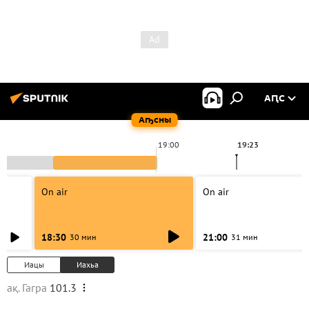
АԤС
Аҧсны
19:00
19:23
On air
On air
18:30
21:00
30 мин
31 мин
Иацы
Иахьа
ақ. Гагра
101.3