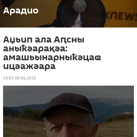
Арадио
Аџьип ала Аԥсны
аныҟәарақәа:
амашьынарныҟәцаҩ
ицәажәара
18:03 08.06.2026