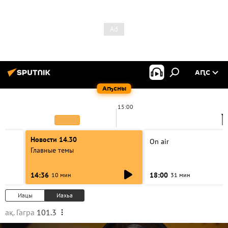
АԤС
Аҧсны
15:00
1
Новости 14.30
On air
Главные темы
14:36
18:00
10 мин
31 мин
Иацы
Иахьа
ақ. Гагра
101.3