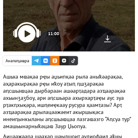
11:00
Анапаҵаҩра
Ашьха мҩақәа рҿы аџьипқәа рыла аныҟәарақәа,
аҳаракырақәа рҿы иҟоу аҭыԥ ԥшӡарақәа
аԥсшьаҩцәа дырбараан ашәарҭадара азҵаарақәа
ахьынӡаӡбоу, ари аԥсшьара ахырхарҭаҿы аус зуа
рҭакԥхықәра, ишԥеиҿкаау русура ҳаамҭазы? Арҭ
азҵаарақәа дрылацәажәеит акыршықәса
инеиԥынкыланы аԥсшьаҩцәа лазгаҩазго “Аԥсуа тур”
амашьынарныҟәцаҩ Заур Џьопуа.
Аицәажәара шәаҳар шәылшоит аудиофаил аҟны