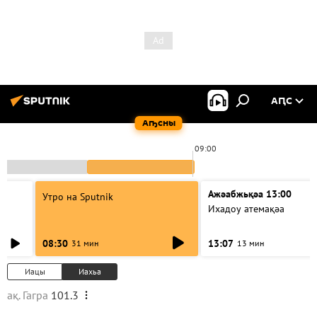
АԤС
Аҧсны
0
09:00
Ажәабжьқәа 13:00
Утро на Sputnik
Ихадоу атемақәа
08:30
13:07
31 мин
13 мин
Иацы
Иахьа
ақ. Гагра
101.3