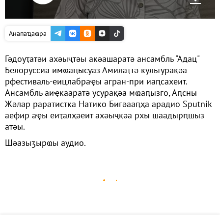
Анапаҵаҩра
Гәдоуҭатәи ахәыҷтәы акәашаратә ансамбль "Адац"
Белоруссиа имҩаԥысуаз Амилаҭтә культурақәа
рфестиваль-еицлабраҿы агран-при иаԥсахеит.
Ансамбль аиҿкааратә усурақәа мҩаԥызго, Аԥсны
Жәлар раратистка Натико Бигәааԥҳа арадио Sputnik
аефир аҿы еиҭалҳәеит ахәыҷқәа рхы шаадырԥшыз
атәы.
Шәазыӡырҩы аудио.