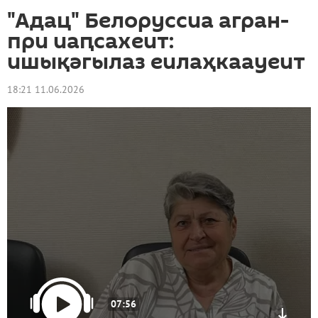
"Адац" Белоруссиа агран-
при иаԥсахеит:
ишықәгылаз еилаҳкаауеит
18:21 11.06.2026
07:56