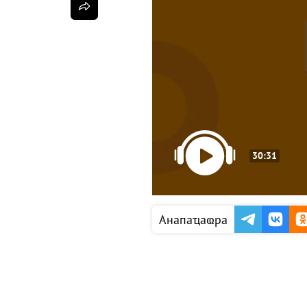
30:31
Анапаҵаҩра