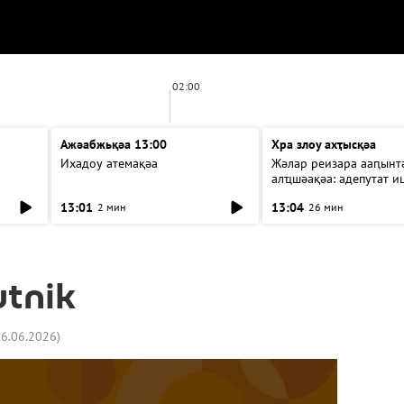
02:00
Ажәабжьқәа 13:00
Хра злоу ахҭысқәа
Ихадоу атемақәа
Жәлар реизара ааԥынтә
алҵшәақәа: адепутат и
13:01
13:04
2 мин
26 мин
utnik
16.06.2026
)