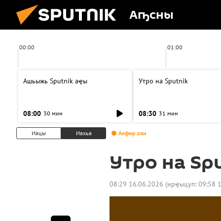
Аҧсны
00:00
01:00
Ашьыжь Sputnik аҿы
Утро на Sputnik
08:00
08:30
30 мин
31 мин
Иацы
Иахьа
Аефир азы
Утро на Sp
08:29 16.06.2026
(ирҿыцуп:
09:58 