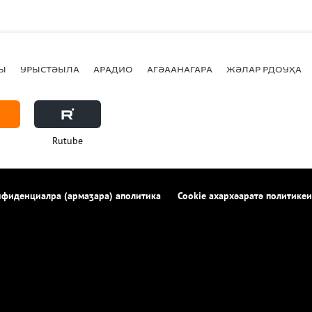
Ы
УРЫСТӘЫЛА
АРАДИО
АГӘААНАГАРА
ЖӘЛАР РДОУҲА
Rutube
фиденциалра (армаӡара) аполитика
Cookie ахархәаратә политикеи