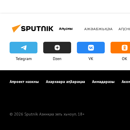
Аҧсны
АЖӘАБЖЬҚӘА
АԤСН
Telegram
Dzen
VK
OK
Апроект иазкны
Ахархәара аԥҟарақәа
Аимадаразы
Акон
© 2026 Sputnik Азинқәа зегь хьчоуп. 18+