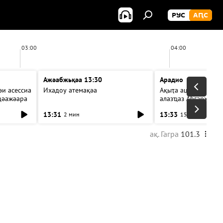
РУС
АԤС
03:00
04:00
Ажәабжьқәа 13:30
Арадио
и асессиа
Ихадоу атемақәа
Ақыҭа ацхрааразы а
цәажәара
алазҵаз Абӷархықә а
ицәажәара
13:31
13:33
2 мин
15 мин
ақ. Гагра
101.3