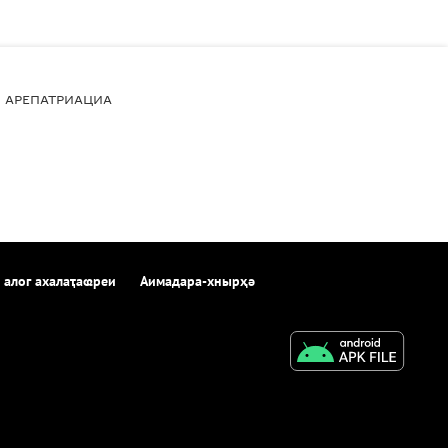
АРЕПАТРИАЦИА
 алог ахалаҭаҩреи
Аимадара-хнырҳә