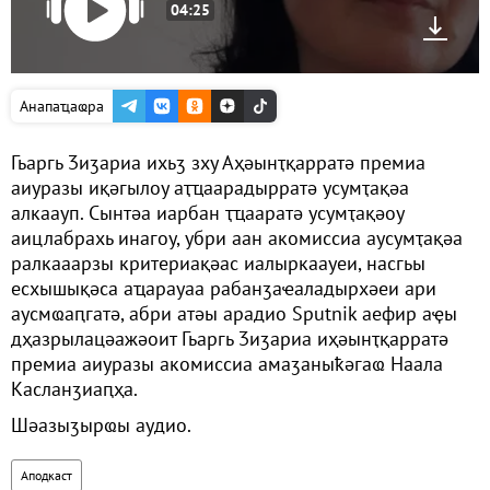
04:25
Анапаҵаҩра
Гьаргь Ӡиӡариа ихьӡ зху Аҳәынҭқарратә премиа
аиуразы иқәгылоу аҭҵаарадырратә усумҭақәа
алкаауп. Сынтәа иарбан ҭҵааратә усумҭақәоу
аицлабрахь инагоу, убри аан акомиссиа аусумҭақәа
ралкааарзы критериақәас иалыркаауеи, насгьы
есхышықәса аҵарауаа рабанӡаҽаладырхәеи ари
аусмҩаԥгатә, абри атәы арадио Sputnik аефир аҿы
дҳазрылацәажәоит Гьаргь Ӡиӡариа иҳәынҭқарратә
премиа аиуразы акомиссиа амаӡаныҟәгаҩ Наала
Касланӡиаԥҳа.
Шәазыӡырҩы аудио.
Аподкаст