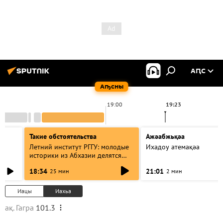
АԤС
Аҧсны
19:00
19:23
Такие обстоятельства
Ажәабжьқәа
Летний институт РГГУ: молодые
Ихадоу атемақәа
историки из Абхазии делятся
итогами проекта
18:34
21:01
25 мин
2 мин
Иацы
Иахьа
ақ. Гагра
101.3