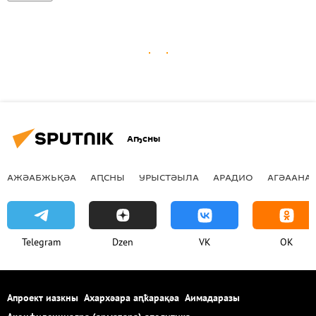
Аҧсны
АЖӘАБЖЬҚӘА
АԤСНЫ
УРЫСТӘЫЛА
АРАДИО
АГӘААНАГ
Telegram
Dzen
VK
OK
Апроект иазкны
Ахархәара аԥҟарақәа
Аимадаразы