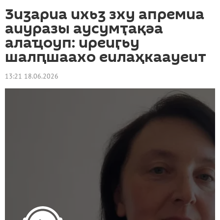
Ӡиӡариа ихьӡ зху апремиа
аиуразы аусумҭақәа
алаҵоуп: иреиӷьу
шалԥшаахо еилаҳкаауеит
13:21 18.06.2026