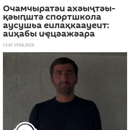
Очамчыратәи ахәыҷтәы-
қәыԥштә спортшкола
аусушьа еилаҳкаауеит:
аиҳабы иҿцәажәара
13:47 19.06.2026