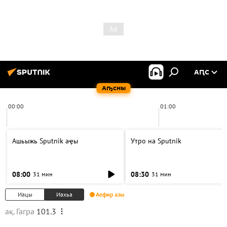
АԤС
Аҧсны
00:00
01:00
Ашьыжь Sputnik аҿы
Утро на Sputnik
08:00
08:30
31 мин
31 мин
Иацы
Иахьа
Аефир азы
ақ. Гагра
101.3