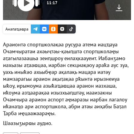
11:17
Анапаҵаҩра
Араионтә спортшколақәа русура атема иацҵауа
Очамчыратәи ахәыҷтәы-қәыԥштә спортшколаҿы
аҭагылазаашьа зеиԥшроу еилаҳкаауеит. Иабанӡамо
иахьазы аҭааҩцәа, иарбан секциақәоу араҟа аус зуа,
уахь иныҟәо ахьыбҿар ақалақь мацара иатәу
мамзарагьы араион ақыҭақәа рҟынтә ирызнеиуа
ыҟоу, ирымоума азыҟаҵаҩцәа араион иазхаша,
иҟоума азҵаарақәа изызхьаԥштәу, иааизакны
Очамчыра араион аспорт аҿиаразы иарбан лагалоу
иҟанаҵо ари аспортшкола, абри атәы аиҳабы Баҭал
Ҭарба иҿцәажәараҿы.
Шәазыӡырҩы аудио.