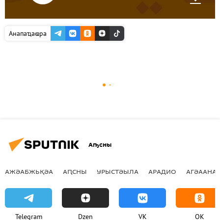
Анапаҵаҩра
Аҧсны
АЖӘАБЖЬҚӘА
АԤСНЫ
УРЫСТӘЫЛА
АРАДИО
АГӘААНАГ
Telegram
Dzen
VK
OK