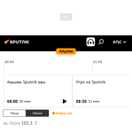
АԤС
Аҧсны
00:00
01:00
Ашьыжь Sputnik аҿы
Утро на Sputnik
08:00
08:30
30 мин
31 мин
Иацы
Иахьа
Аефир азы
ақ. Гагра
101.3