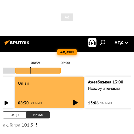
АԤС
Аҧсны
08:39
09:00
Ажәабжьқәа 13:00
On air
Ихадоу атемақәа
08:30
13:06
31 мин
10 мин
Иацы
Иахьа
ақ. Гагра
101.3