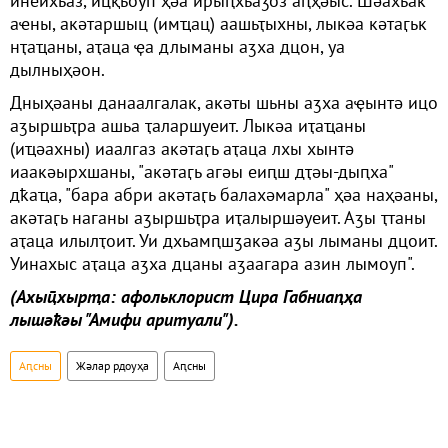
инеихьаз, ицқьоуп ҳәа ирыԥхьаӡоз аԥҳәыс. Шәахьак
аҽны, акәтаршыц (имҵац) аашьҭыхны, лыкәа кәтаӷьк
нҭаҵаны, аҭаца ҿа длыманы аӡха дцон, уа
дылныҳәон.
Дныҳәаны данаалгалак, акәты шьны аӡха аҿынтә ицо
аӡыршьҭра ашьа ҭаларшуеит. Лыкәа иҭаҵаны
(иҵәахны) иаалгаз акәтаӷь аҭаца лхы хынтә
иаакәырхшаны, "акәтаӷь агәы еиԥш дҭәы-дыԥха"
дҟаҵа, "бара абри акәтаӷь балахәмарла" ҳәа наҳәаны,
акәтаӷь наганы аӡыршьҭра иҭалыршәуеит. Аӡы ҭтаны
аҭаца илылҭоит. Уи дхьамԥшӡакәа аӡы лыманы дцоит.
Уинахыс аҭаца аӡха дцаны аӡаагара азин лымоуп".
(Ахыҵхырҭа: афольклорист Цира Габниаԥҳа
лышәҟәы "Амифи аритуали").
Аԥсны
Жәлар рдоуҳа
Аԥсны