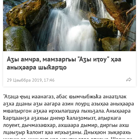
Аӡы амчра, мамзаргьы "Аӡы иҭоу" ҳәа
аныҳәара шыҟарҵо
29 Цәыббра 2019, 17:46
"Аҭаца ҿыц иаанагаз, абас ҩымчыбжьҟа анааҵлак
аӡха дцаны аӡы аагара азин лоурц азыҳәа аныҳәара
мҩаԥыргон аӡқәа ирхылаԥшуа лыхьӡала. Аныҳәара
ҟарҵаанӡа аӡахьы днеир ҟалаӡомызт, аԥырхага
лоуеит, дычмазаҩхар, ахшаара дымир, диргьы ахш
лцәыӡыр ҟалоит ҳәа иԥхьаӡаны. Дныҳәон зықәрахь