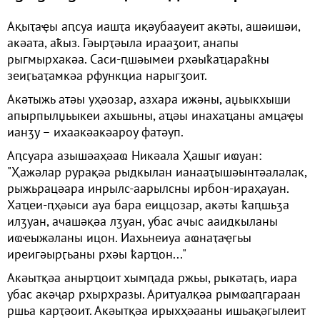
Ақыҭаҿы аԥсуа иашҭа иқәубаауеит акәты, ашәишәи,
акәата, аҟыз. Гәырҭәыла ирааӡоит, анапы
рыгмырхакәа. Саси-ԥшәымеи рхәыҟаҵараҟны
зеиӷьаҭамкәа рфункциа нарыгӡоит.
Акәтыжь атәы уҳәозар, азхара ижәны, аџьыкхыши
апырпылџьыкеи ахьшьны, аҵәы инахаҵаны амцаҿы
ианӡу – ихаакәакәароу фатәуп.
Аԥсуара азышәаҳәаҩ Никәала Ҳашыг иҩуан:
"Ҳажәлар рурақәа рыдкылан ианааҭышәынтәалалак,
рыжьрацәара инрылс-аарылсны ирбон-ираҳауан.
Хаҵеи-ԥҳәыси ауа бара еиццозар, акәты ҟаԥшьӡа
илӡуан, ачашәқәа лӡуан, убас ачыс ааидкыланы
иҩҽыжәланы ицон. Иахьнеиуа аҩнаҭаҿгьы
иреигәырӷьаны рхәы ҟарҵон..."
Акәытқәа анырҵоит хымԥада ржьы, рыкәтаӷь, иара
убас акәҷар рхырхразы. Аритуалқәа рымҩаԥгараан
ршьа карҭәоит. Акәытқәа ирыхҳәааны ишьақәгылеит