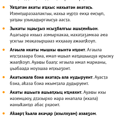
Уаҵәтәи акәты аҵкыс иахьатәи акәтаӷь
.
Изеиԥшразаалакгьы, иахьа иурҭо еиҳа еиӷьуп,
уаҵәы узықәдыргәыӷуа аасҭа.
Зыкәты зцәыӡыз исыӡбалгьы ашьҭеиҟьон
.
Ацәгьара ихьыз азмырхакәа, иахәҭаӡамкәа аҽа
ускгьы зҽақәзыршәаз ихҳәаау ажәаԥҟоуп.
Агәыла икәты мышкы ҩынтә иҵоит
. Агәыла
иԥсҭазаара бзиа, имал-ишьал иаҵашьыцуа ирызку
жәаԥҟоуп. Ауаҩы бааԥс игәыла имал марианы,
џьабаада иоузшәа иԥхьаӡоит.
Акәтыжәла бзиа акәтаӷь ала иудыруеит
. Ауасҭа
бзиа, аҟаза бзиа икымҭала дудыруеит.
Акәты ашьыга ашьаԥхыц иҵнахит.
Ауаҩы ихы
иазеицәоу, дҭазырхо иара инапала (ихала)
ианыҟаиҵо абас рҳәоит.
Аҟәарҭ ҟьала акәҷар (азылхуам) азааӡом
.