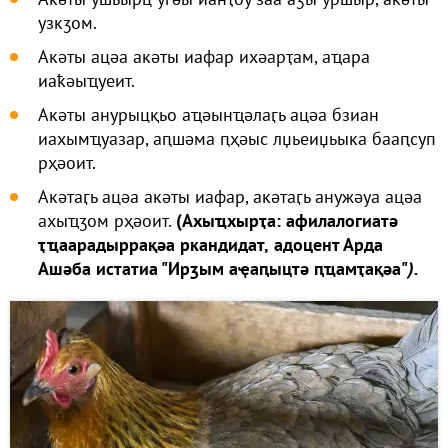
узкӡом.
Акәты ацәа акәты иафар ихәарҭам, аҵара
иаҟәыҵуеит.
Акәты анурыцқьо аҵәынҵәлаӷь ацәа бзиан
иахымҵуазар, аԥшәма ԥҳәыс лџьеиџьыка бааԥсуп
рҳәоит.
Акәтаӷь ацәа акәты иафар, акәтаӷь анужәуа ацәа
ахыҵӡом рҳәоит.
(Ахыҵхырҭа: афилалогиатә
ҭҵаарадыррақәа ркандидат,
адоцент Арда
Ашәба истатиа "Ирӡым аҿаԥыцтә ԥҵамҭақәа"
).