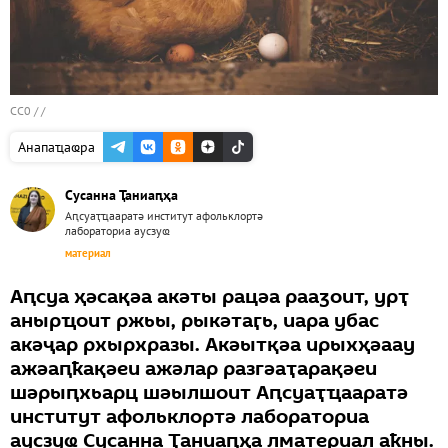
CC0
/ /
Анапаҵаҩра
Сусанна Ҭаниаԥҳа
Аԥсуаҭҵааратә институт афольклортә
лабораториа аусзуҩ
материал
Аԥсуа ҳәсақәа акәты рацәа рааӡоит, урҭ
анырҵоит ржьы, рыкәтаӷь, иара убас
акәҷар рхырхразы. Акәытқәа ирыхҳәаау
ажәаԥҟақәеи ажәлар разгәаҭарақәеи
шәрыԥхьарц шәылшоит Аԥсуаҭҵааратә
институт афольклортә лабораториа
аусзуҩ Сусанна Ҭаниаԥҳа лматериал аҟны.