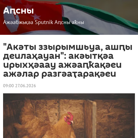
Аԥсны
Ажәабжьқәа Sputnik Аԥсны аҟны
"Акәты ззырымшьуа, ашԥы
деилаҳауан": акәытқәа
ирыхҳәаау ажәаԥҟақәеи
ажәлар разгәаҭарақәеи
09:00 27.06.2026