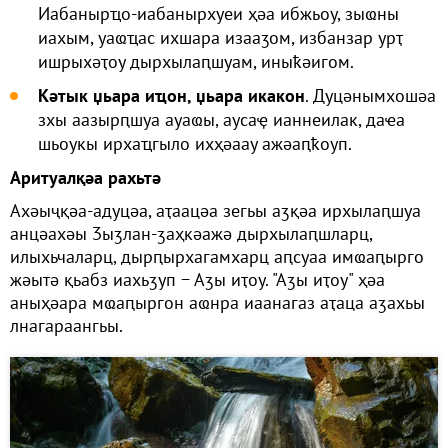
Иабанырҵо-иабанырхуеи ҳәа ибжьоу, зыҩны
иахым, уаҩҵас ихшара изааӡом, избанзар урҭ
ишрыхәҭоу дырхылаԥшуам, иныҟәигом.
Кәтык џьара иҵон, џьара икакон
. Дуцәнымхошәа
зхы аазырԥшуа ауаҩы, аусаҿ ианнеилак, даҽа
шьоукы ирхаҵгыло ихҳәаау ажәаԥҟоуп.
Аритуалқәа рахьтә
Ахәыҷқәа-адуцәа, аҭаацәа зегьы аӡқәа ирхылаԥшуа
анцәахәы Ӡыӡлан-ӡаҳкәажә дырхылаԥшларц,
илыхьчаларц, дырԥырхагамхарц аԥсуаа имҩаԥырго
жәытә қьабз иахьӡуп − Аӡы иҭоу. "Аӡы иҭоу" ҳәа
аныҳәара мҩаԥыргон аҩнра иаанагаз аҭаца аӡахьы
лнагараангьы.