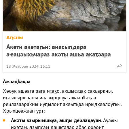
Аԥсны
Акәти акәтаӷьи: анасыԥдара
аҽацәыхьчараз акәты ашьа акаҭәара
18 Жәабран 2024, 16:11
Ажәаԥҟақәа
Ҳәоук ашәага-зага иҭаӡо, ахшыҩҵак сахьаркны,
игәылыршәаны иаазырԥшуа ажәаԥҟақәа
реилазаараҟны иуԥылоит акәытқәа ирыдҳәалоугьы.
Ҳрыхцәажәап урҭ:
Акәты ззырымшьуа, ашԥы деилаҳауан
. Ауаҩы
ихәҭам, дзыԥсам дашьҭалар абас рҳәоит.