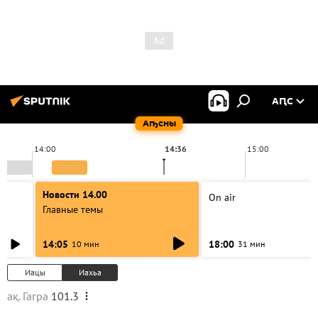
АԤС
Аҧсны
14:00
14:36
15:00
Новости 14.00
On air
Главные темы
14:05
18:00
10 мин
31 мин
Иацы
Иахьа
ақ. Гагра
101.3