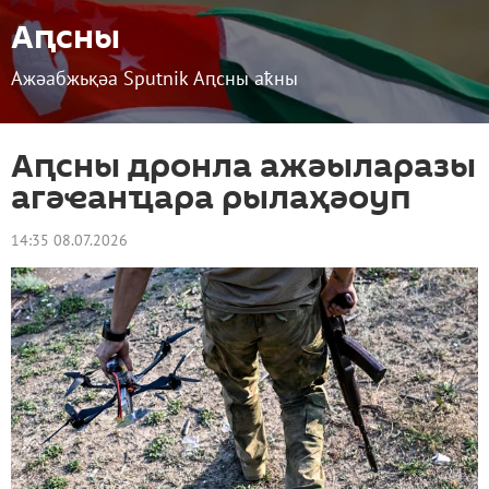
Аԥсны
Ажәабжьқәа Sputnik Аԥсны аҟны
Аԥсны дронла ажәыларазы
агәҽанҵара рылаҳәоуп
14:35 08.07.2026