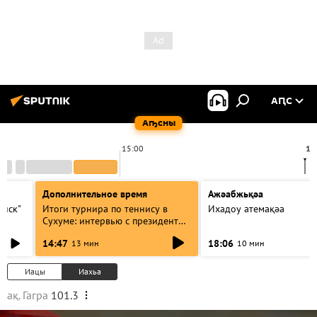
АԤС
Аҧсны
15:00
15
Дополнительное время
Ажәабжьқәа
оиск"
Итоги турнира по теннису в
Ихадоу атемақәа
Сухуме: интервью с президентом
сху
Федерации
14:47
18:06
13 мин
10 мин
Иацы
Иахьа
ақ. Гагра
101.3