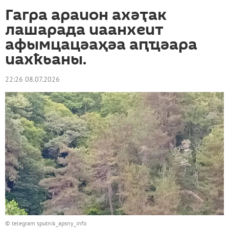
Гагра араион ахәҭак
лашарада иаанхеит
афымцацәаҳәа аԥҵәара
иахҟьаны.
22:26 08.07.2026
© telegram sputnik_apsny_info