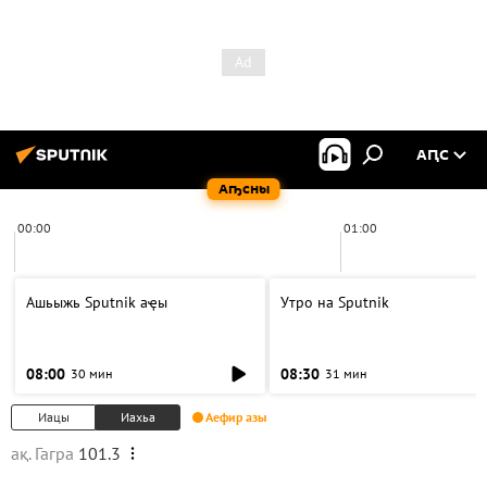
АԤС
Аҧсны
00:00
01:00
Ашьыжь Sputnik аҿы
Утро на Sputnik
08:00
08:30
30 мин
31 мин
Иацы
Иахьа
Аефир азы
ақ. Гагра
101.3