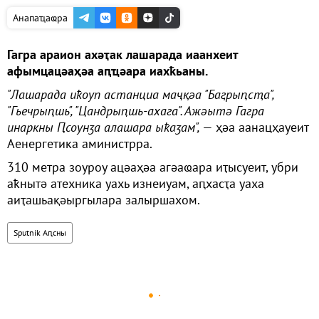
Анапаҵаҩра
Гагра араион ахәҭак лашарада иаанхеит
афымцацәаҳәа аԥҵәара иахҟьаны.
"Лашарада иҟоуп астанциа маҷқәа "Баӷрыԥсҭа",
"Гьечрыԥшь", "Цандрыԥшь-ахага". Ажәытә Гагра
инаркны Ԥсоунӡа алашара ыҟаӡам",
— ҳәа аанацҳауеит
Аенергетика аминистрра.
310 метра зоуроу ацәаҳәа агәаҩара иҭысуеит, убри
аҟнытә атехника уахь изнеиуам, аԥхасҭа уаха
аиҭашьақәыргылара залыршахом.
Sputnik Аԥсны