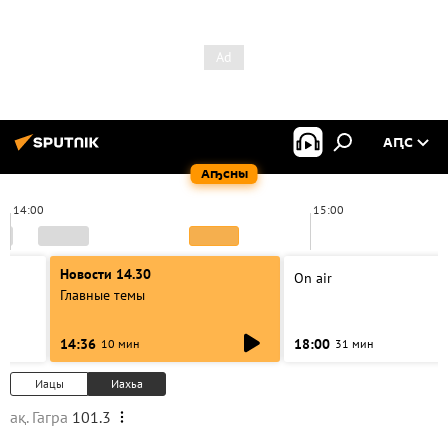
АԤС
Аҧсны
14:00
15:00
Новости 14.30
On air
Главные темы
14:36
18:00
10 мин
31 мин
Иацы
Иахьа
ақ. Гагра
101.3