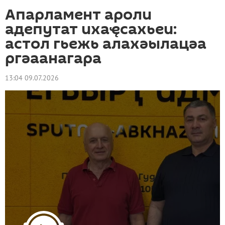
Апарламент ароли
адепутат ихаҿсахьеи:
астол гьежь алахәылацәа
ргәаанагара
13:04 09.07.2026