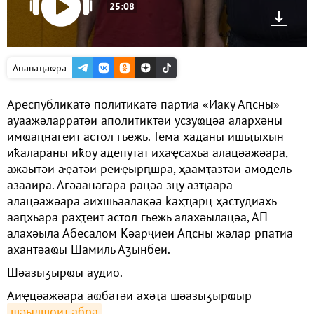
25:08
Анапаҵаҩра
Ареспубликатә политикатә партиа «Иаку Аԥсны»
ауаажәларратәи аполитиктәи усзуҩцәа алархәны
имҩаԥнагеит астол гьежь. Тема хаданы ишьҭыхын
иҟалараны иҟоу адепутат ихаҿсахьа алацәажәара,
ажәытәи аҿатәи реиҿырԥшра, ҳаамҭазтәи амодель
азааира. Агәаанагара рацәа зцу азҵаара
алацәажәара аихшьаалақәа ҟаҳҵарц ҳастудиахь
ааԥхьара раҳҭеит астол гьежь алахәылацәа, АП
алахәыла Абесалом Кәарҷиеи Аԥсны жәлар рпатиа
ахантәаҩы Шамиль Аӡынбеи.
Шәазыӡырҩы аудио.
Аиҿцәажәара аҩбатәи ахәҭа шәазыӡырҩыр
шәылшоит абра