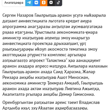
Анапаҵаҩра
Сергеи Назаров Гәылрыԥшь араион усутә ныҟәарыла
даҭааит аинвестициатә льготатә кредит аиура
апрограмма анагӡаразы анҭыҵтәи аусмҩаԥгатәқәа
рҳәаа иҭагӡаны. Урыстәыла аекономикатә ҿиара
аминистр ихаҭыԥуаҩ аԥеиԥш змоу инарыгӡо
аинвестициатә проектқәа дрыхәаԥшит, урҭ
рхыԥхьаӡараҿы иҟоуп акосмостә тематика змоу
акоттеџьқәа ртуристтә комплекс аргылара
азԥхьагәазҭо апроект "Галактика" ҳәа аанацҳауеит
араион ахадара апресс-маҵзура. Аиԥылара иалахәын
Гәылрыԥшь араион ахада Саид Ҳаразиа, Жәлар
Реизара аиҳабы ихаҭыԥуаҩ Ашот Миносиан,
аекономика аминистр Ҭеимраз Амқәаб, Гәылрыԥшь
араион ахада актәи ихаҭыԥуаҩ Ливтина Ажьиԥҳа,
Акапиталтә ргылара аиҳабы Демир Гамисониа.
Оренбургынтәи раԥхьатәи ареис тәеит Владислав
Арӡынба ихьӡ зху Аҟәатәи аҳаирбаӷәазаҿы.