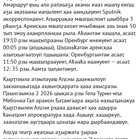
Амаршрут ҿыц ала раԥхьаӡа акәны иааз ишаԥу еиԥш
аӡы ақәҭәаны иаԥылеит ҳәа ааицҳауеит Sputnik
акорреспондент. Аԥыррақәа мҩаԥыслоит цәыббра 3
рҟынӡа. Ареисқәа мҩаԥгахоит мчыбжьык ахь знык 50
ҭыԥ змоу аҳаирпланқәа рыла. Аҟәантәи хашала, асааҭ
19:10 рзы ишьҭыԥрааны Оренбург инеиуеит асааҭ
00:05 рзы (аԥшьаша). Шьҭахьҟатәи ареисқәа
азыԥхьагәаҭоуп ԥшьашала: Оренбургынтәи асааҭ
11:50 рзы ишьҭыԥраауеит, Аҟәаҟа иааиуеит — асааҭ
12: 35 рзы. Аамҭа ҭыԥантәиуп.
Қырҭтәыла атәылауаҩ Аԥсны даанкылоуп
закәаншьаҭада аҳәынҭқарратә ҳәаа ахысразы.
Ԥхынгәымза 2 2026 шықәса рзы Гела Турин-иԥа
Мебониа Гал араион Баҭаигәара ақыҭа иахьаҵанакуа
Қырҭтәылеи Аԥсни рҳәаа дахысит ҳәа адырра
ҟанаҵоит апрокуратура хада. Ашьаус хацыркуп,
заанаҵтәи аусҭҵаара цонаҵы иара дырбаандаҩуп.
Аԥсуа театр аҿаԥхьа аӡыржәтә ӡыршә