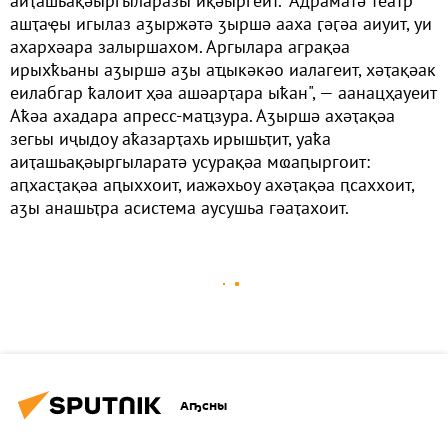
аиҭашьақәыргыларазы иқәыргеит. "Адраматә театр
ашҭаҿы игылаз аӡыржәтә ӡыршә ааха ӷәӷәа аиуит, уи
ахархәара залыршахом. Аргылара аграқәа
ирыхҟьаны аӡыршә аӡы аҵыкәкәо иалагеит, хәҭақәак
еилабгар ҟалоит ҳәа ашәарҭара ыҟан", — аанацҳауеит
Аҟәа ахадара апресс-маҵзура. Аӡыршә ахәҭақәа
зегьы иҷыдоу аҟазарҭахь ирышьҭит, уаҟа
аиҭашьақәыргыларатә усурақәа мҩаԥыргоит:
аԥхасҭақәа аԥыххоит, иажәхьоу ахәҭақәа ԥсаххоит,
аӡы анашьҭра асистема аусушьа гәаҭахоит.
Аҧсны