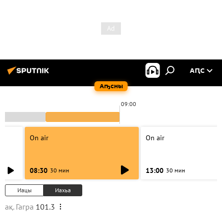
АԤС
Аҧсны
09:00
On air
On air
08:30
13:00
30 мин
30 мин
Иацы
Иахьа
ақ. Гагра
101.3