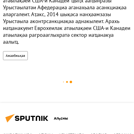
атәылақәеи США-и Канадеи ҵыԥх ааԥынразы
Урыстәылатәи Афедерациа аганахьала асанкциақәа
аларгалеит. Аҭакс, 2014 шықәса нанҳәамзазы
Урыстәыла аконтрсанкциақәа аднакылеит. Арахь
иаҵанакуеит Еврохеилак атәылақәеи США-и Канадеи
атәылақәа рагроааглыхратә сектор иаҵанакуа
аалыҵ.
Ажәабжьқәа
Аҧсны