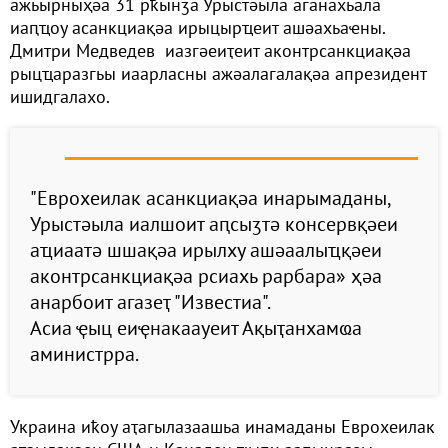
ажьырныҳәа 31 рҟынӡа Урыстәыла аганахьала
иаԥҵоу асанкциақәа ирыцырҵеит ашәахьаҽны.
Дмитри Медведев иазгәеиҭеит аконтрсанкциақәа
рыцҵаразгьы иаарласны ажәалагалақәа апрезидент
ишидгалахо.
"Еврохеилак асанкциақәа инарымаданы,
Урыстәыла иалшоит аԥсыӡтә консервқәеи
аҵиаатә шшақәа ирылху ашәаалыҵқәеи
аконтрсанкциақәа рсиахь рарбара» ҳәа
анарбоит агазеҭ "Известиа".
Асиа ҿыц еиҿнакаауеит Ақыҭанхамҩа
аминистрра.
Украина иҟоу аҭагылазаашьа инамаданы Еврохеилак