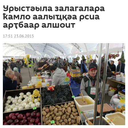
Урыстәыла залагалара
ҟамло аалыҵқәа рсиа
арҭбаар алшоит
17:51 23.06.2015