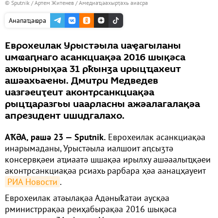
© Sputnik / Артем Житенев
/
Амедиаҵәахырҭахь аиасра
Анапаҵаҩра
Еврохеилак Урыстәыла иаҿагыланы
имҩаԥнаго асанкциақәа 2016 шықәса
ажьырныҳәа 31 рҟынӡа ирыцҵахеит
ашәахьаҽны. Дмитри Медведев
иазгәеиҭеит аконтрсанкциақәа
рыцҵаразгьы иаарласны ажәалагалақәа
апрезидент ишидгалахо.
АҞӘА, рашә 23 — Sputnik.
Еврохеилак асанкциақәа
инарымаданы, Урыстәыла иалшоит аԥсыӡтә
консервқәеи аҵиаатә шшақәа ирылху ашәаалыҵқәеи
аконтрсанкциақәа рсиахь рарбара ҳәа аанацҳауеит
РИА Новости
.
Еврохеилак атәылақәа Адәныҟатәи аусқәа
рминистррақәа реиҳабырақәа 2016 шықәса