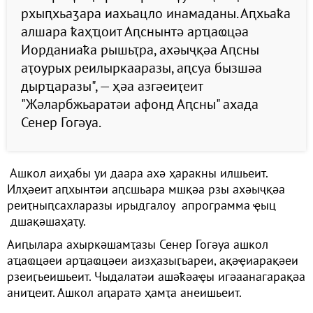
рхыԥхьаӡара иахьацло инамаданы. Аԥхьаҟа
алшара ҟаҳҵоит Аԥснынтә арҵаҩцәа
Иорданиаҟа рышьҭра, ахәыҷқәа Аԥсны
аҭоурых реилыркааразы, аԥсуа бызшәа
дырҵаразы", — ҳәа азгәеиҭеит
"Жәларбжьаратәи афонд Аԥсны" ахада
Сенер Гогәуа.
Ашкол аиҳабы уи даара ахә ҳаракны илшьеит.
Илҳәеит аԥхынтәи аԥсшьара мшқәа рзы ахәыҷқәа
реиҭныԥсахларазы ирыдгалоу апрограмма ҿыц
дшақәшаҳаҭу.
Аиԥылара ахыркәшамҭазы Сенер Гогәуа ашкол
аҵаҩцәеи арҵаҩцәеи аизҳазыӷьареи, ақәҿиарақәеи
рзеиӷьеишьеит. Чыдалатәи ашәҟәаҿы игәаанагарақәа
аниҵеит. Ашкол аԥаратә ҳамҭа анеишьеит.