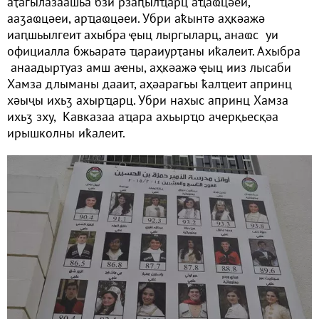
аҭагылазаашьа бзи рзаԥылҵарц аҵаҩцәеи,
ааӡаҩцәеи, арҵаҩцәеи. Убри аҟынтә аҳкәажә
иаԥшьылгеит ахыбра ҿыц лыргыларц, анаҩс уи
официалла бжьаратә ҵараиурҭаны иҟалеит. Ахыбра
анаадыртуаз амш аҽны, аҳкәажә ҿыц ииз лысаби
Хамза длыманы дааит, аҳәарагьы ҟалҵеит апринц
хәыҷы ихьӡ ахырҵарц. Убри нахыс апринц Хамза
ихьӡ зху, Кавказаа аҵара ахьырҵо ачерқьесқәа
ирышколны иҟалеит.