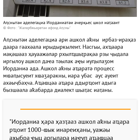
Аԥснытәи аделегациа Иорданиатәи ачерқьес школ иаҭааит
© Фото : "Жәларбжьаратәи афонд Аԥсны"
Аԥснытәи аделегациа ари ашкол аҟны ирбаз-ираҳаз
даара гәахәала ирыдыркылеит. Насгьы, ахҵәара
иақәшәаз ҳауаажәлар рхылҵшьҭрақәа рзы ҷыдала
иргылоу ашкол даҽа тәылак аҿы иуԥылаӡом
Иорданиа ада. Ашкол аҟны аҵаратә процесс
мҩаԥысуеит хҩаӡаракны, иара убас аус ауеит
ахәыҷбаҳча. Аҵаҩцәа аҵара ддырҵоит адыга
бызшәала аҟабарда диалект шьаҭас иаҭаны.
"Иорданиа ҳара ҳазҭааз ашкол аҟны аҵара
рҵоит 1000-ҩык инареиҳаны, уажәы
ахыбра ҿыц аргылара иаҿуп аҵаҩцәа