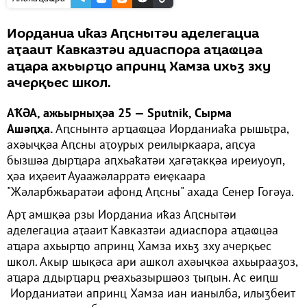
Иорданиа иҟаз Аԥснытәи аделегациа
аҭааит Кавказтәи адиаспора аҵаҩцәа
аҵара ахьырҵо апринц Хамза ихьӡ зху
ачерқьес школ.
АҞӘА, ажьырныҳәа 25 — Sputnik, Сырма
Ашәԥҳа.
Аԥснынтә арҵаҩцәа Иорданиаҟа рышьҭра,
ахәыҷқәа Аԥсны аҭоурых реилыркаара, аԥсуа
бызшәа дырҵара аԥхьаҟатәи ҳагәҭакқәа иреиуоуп,
ҳәа иҳәеит Ауаажәларратә еиҿкаара
"Жәларбжьаратәи афонд Аԥсны" ахада Сенер Гогәуа.
Арҭ амшқәа рзы Иорданиа иҟаз Аԥснытәи
аделегациа аҭааит Кавказтәи адиаспора аҵаҩцәа
аҵара ахьырҵо апринц Хамза ихьӡ зху ачерқьес
школ. Акыр шықәса ари ашкол ахәыҷкәа ахьырааӡоз,
аҵара ддырҵарц рҽахьазыршәоз ҭыԥын. Ас еиԥш
Иорданиатәи апринц Хамза иан ианылба, илыӡбеит