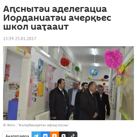
Аԥснытәи аделегациа
Иорданиатәи ачерқьес
школ иаҭааит
15:39 25.01.2017
© Фото : "Жәларбжьаратәи афонд Аԥсны"
Анапаҵаҩра