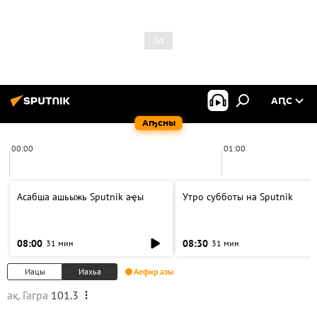
АԤС
Аҧсны
00:00
01:00
Асабша ашьыжь Sputnik аҿы
Утро субботы на Sputnik
08:00
08:30
31 мин
31 мин
Иацы
Иахьа
Аефир азы
ақ. Гагра
101.3