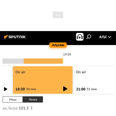
АԤС
Аҧсны
19:00
On air
On air
18:30
21:00
30 мин
31 мин
Иацы
Иахьа
ақ. Гагра
101.3