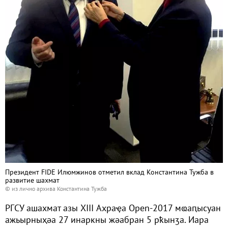
Президент FIDE Илюмжинов отметил вклад Константина Тужба в
развитие шахмат
© из лично архива Константина Тужба
РГСУ ашахмат азы XIII Ахраҿа Open-2017 мҩаԥысуан
ажьырныҳәа 27 инаркны жәабран 5 рҟынӡа. Иара