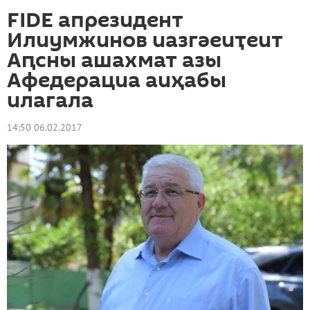
FIDE апрезидент
Илиумжинов иазгәеиҭеит
Аԥсны ашахмат азы
Афедерациа аиҳабы
илагала
14:50 06.02.2017