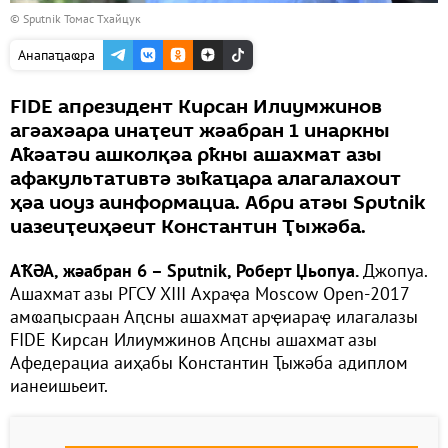
© Sputnik Томас Тхайцук
Анапаҵаҩра
FIDE апрезидент Кирсан Илиумжинов
агәахәара инаҭеит жәабран 1 инаркны
Аҟәатәи ашколқәа рҟны ашахмат азы
афакультативтә зыҟаҵара алагалахоит
ҳәа иоуз аинформациа. Абри атәы Sputnik
иазеиҭеиҳәеит Константин Ҭыжәба.
АҞӘА, жәабран 6 – Sputnik, Роберт Џьопуа.
Джопуа.
Ашахмат азы РГСУ XIII Ахраҿа Moscow Open-2017
амҩаԥысраан Аԥсны ашахмат арҿиараҿ илагалазы
FIDE Кирсан Илиумжинов Аԥсны ашахмат азы
Афедерациа аиҳабы Константин Ҭыжәба адиплом
ианеишьеит.