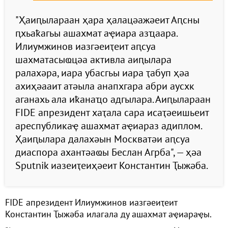
"Ҳаиԥылараан ҳара ҳалацәажәеит Аԥсны
ԥхьаҟагьы ашахмат аҿиара азҵаара.
Илиумжинов иазгәеиҭеит аԥсуа
шахматасыҩцәа активла аиԥылара
ралахәра, иара убасгьы иара ҭабуп ҳәа
ахиҳәааит атәыла анапхгара абри аусхк
аганахь ала иҟанаҵо адгылара. Аиԥылараан
FIDE апрезидент хаҭала сара исаҭәеишьеит
ареспубликаҿ ашахмат аҿиараз адиплом.
Ҳаиԥылара далахәын Москватәи аԥсуа
диаспора ахантәаҩы Беслан Агрба", — ҳәа
Sputnik иазеиҭеиҳәеит Константин Ҭыжәба.
FIDE апрезидент Илиумжинов иазгәеиҭеит
Константин Ҭыжәба илагала ду ашахмат аҿиараҿы.