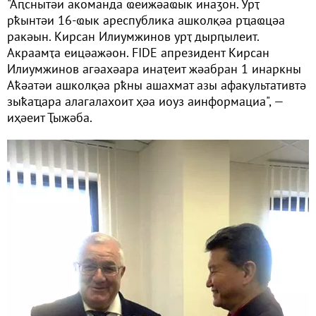
"Аԥснытәи акоманда ҩеижәаҩык инаӡон. Урҭ
рҟынтәи 16-ҩык ареспублика ашколқәа рҵаҩцәа
ракәын. Кирсан Илиумжинов урҭ дырԥылеит.
Акраамҭа еицәажәон. FIDE апрезидент Кирсан
Илиумжинов агәахәара инаҭеит жәабран 1 инаркны
Аҟәатәи ашколқәа рҟны ашахмат азы афакультативтә
зыҟаҵара алагалахоит ҳәа иоуз аинформациа", —
иҳәеит Ҭыжәба.