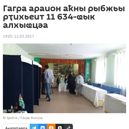
Гагра араион аҟны рыбжьы
рҭихьеит 11 634-ҩык
алхыҩцәа
19:05 12.03.2017
© Sputnik / Саида Жьиԥҳа
Анапаҵаҩра