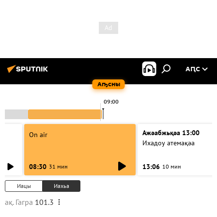
АԤС
Аҧсны
09:00
Ажәабжьқәа 13:00
On air
Ихадоу атемақәа
08:30
13:06
31 мин
10 мин
Иацы
Иахьа
ақ. Гагра
101.3