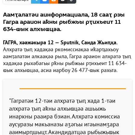
Аамҭалатәи аинформациала, 18 сааҭ рзы
Гагра араион аҟны рыбжьы рҭихьеит 11
634-ҩык алхыҩцәа.
ГАГРА, хәажәкыра 12 — Sputnik, Саида Жьиԥҳа.
Алхратә ҭыԥ хадақәа ркомиссиақәа иҟарҵахьоу
аамҭалатәи алкаақәа рыла, Гагра араион алхратә ҭыԥ
хадақәа рыхәбагьы рҟны рыбжьы рҭихьеит 11 634-
ҩык алхыҩцәа, асиа иарбоу 26 477-ҩык рахьтә.
"Гагратәи 12-тәи алхратә ҭыԥ хада 1-тәи
алхратә ҭыԥ аҟны алхыҩцәа ашьыжь
инаркны рааира бзиан. Алхратә комиссиа
аусуразы макьаназы аӡәгьы игәынамӡара
ааимырԥшыцт. Акандидатцәа рыбыжьҩык