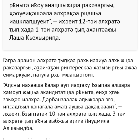
рҟнытә иҟоу анаԥшыҩцәа ракәзаргьы,
ҳәоуеиқәшәала алхрақәа рцашьа
иацклаԥшуеит", — иҳәеит 12-тәи алхратә
ҭыԥ хада 1-тәи алхратә ҭыԥ ахантәаҩы
Лаша Кьехьыриԥа.
Гагра араион алхратә ҭыԥқәа рахь иааиуа алхыҩцәа
ракәзаргьы, аӡәи-аӡәи ринтересқәа хазызыргьы ажәа
еимаркуам, патула рхы мҩаԥыргоит.
"Аԥсны иахәаша ҟалар ауп иаҳҭаху. Бзыԥаа алшара
ҳамоуп ҩыџьа акандитатцәа рҟнытә, еиҳа ҳгәы
ззыҳәо иалхра. Дарбанзаалак аԥыжәара зго,
иԥсадгьыл қәнагала амаҵ аушьа дақәшәааит", —
лҳәеит, Бзыԥҭатәи 10-тәи алхратә ҭыԥ хада, 3-тәи
алхратә ҭыԥ аҟны зыбжьы зҭииз Лиудмила
Алшәындба.