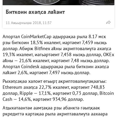
Биткоин ахәԥса лаҟәит
11 Ажьырныҳәа 2018, 11:37
Апортал CoinMarketCap адыррақәа рыла 8.17 мск
рзы биткоин 18,5% ихалеит, иартәеит 7,459 нызқь
доллар. Абирж Bitfinex аҟны акриптовалиута ахәԥса
19,3% ихалеит, иагьартәеит 7,458 нызқь доллар, OKEx
аҟны — 21,6% ихалеит, иартәеит 7,48 нызқь доллар.
Апортал Coindesk адыррақәа рыла биткоин ахәԥса
лаҟәит 2,6%, иартәеит 7,497 нызқь доллар.
Рыхәԥсақәа халоит егьырҭ акриптовалиутақәагьы:
Ethereum ахәԥса 22,7% ихалеит, иартәеит 748,83
доллар, Ripple — 17,1%, иартәеит 0,73 доллар, Bitcoin
Cash — 14,6%, иартәеит 934,96 доллар.
Аҵыхәтәантәи аамҭақәа рзы абанктә гәыԥқәак
ркредиттә картақәа рыла акриптавалиута аахәара