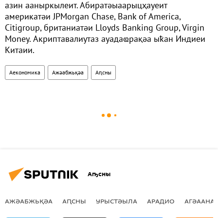
азин ааныркылеит. Абиратәыаарыцҳауеит
америкатәи JPMorgan Chase, Bank of America,
Citigroup, британиатәи Lloyds Banking Group, Virgin
Money. Акриптавалиутаз ауадаҩрақәа ыҟан Индиеи
Китаии.
Аекономика
Ажәабжьқәа
Аԥсны
Аҧсны
АЖӘАБЖЬҚӘА
АԤСНЫ
УРЫСТӘЫЛА
АРАДИО
АГӘААНАГ