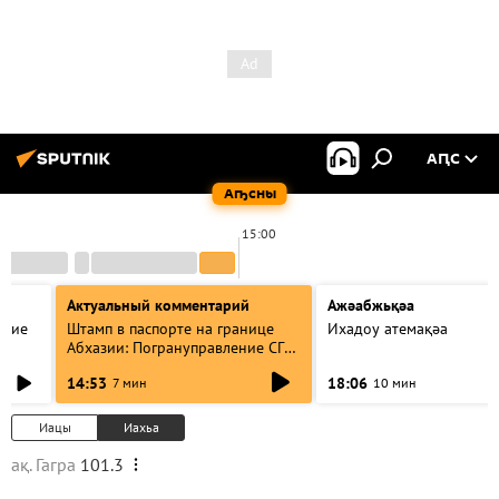
АԤС
Аҧсны
15:00
Актуальный комментарий
Ажәабжьқәа
акие
Штамп в паспорте на границе
Ихадоу атемақәа
Абхазии: Погрануправление СГБ
разъяснило правила для
14:53
18:06
7 мин
10 мин
туристов
Иацы
Иахьа
ақ. Гагра
101.3