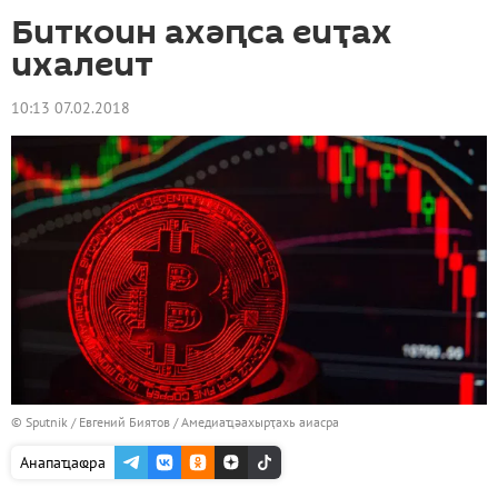
Биткоин ахәԥса еиҭах
ихалеит
10:13 07.02.2018
© Sputnik / Евгений Биятов
/
Амедиаҵәахырҭахь аиасра
Анапаҵаҩра