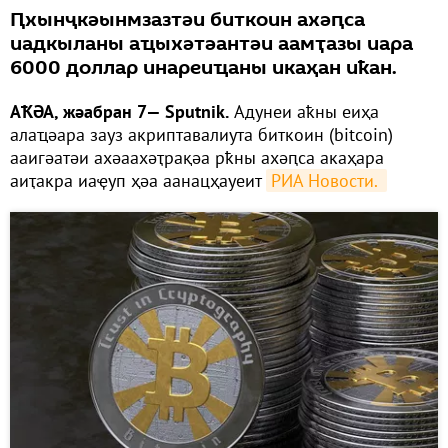
Ԥхынҷкәынмзазтәи биткоин ахәԥса
иадкыланы аҵыхәтәантәи аамҭазы иара
6000 доллар инареиҵаны икаҳан иҟан.
АҞӘА, жәабран 7— Sputnik.
Адунеи аҟны еиҳа
алаҵәара зауз акриптавалиута биткоин (bitcoin)
ааигәатәи ахәаахәҭрақәа рҟны ахәԥса акаҳара
аиҭакра иаҿуп ҳәа аанацҳауеит
РИА Новости. 