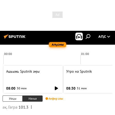
АԤС
Аҧсны
00:00
01:00
Ашьыжь Sputnik аҿы
Утро на Sputnik
08:00
08:30
30 мин
31 мин
Иацы
Иахьа
Аефир азы
ақ. Гагра
101.3