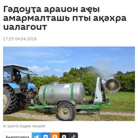
Гәдоуҭа араион аҿы
амармалташь пты ақәхра
иалагоит
17:29 04.04.2018
© Sputnik Бадрак Авидзба
Анапаҵаҩра