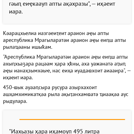
гәыԥ еиҿкаауп апты ақәхразы", — иҳәеит
иара.
Кәарацхьелиа иазгәеиҭеит араион аҿы апты
ареспублика Мрагыларатәи араион аҿы еиԥш апты
рылаҵәаны ишыҟам.
"Ареспублика Мрагыларатәи араион аҿы еиԥш апты
ахыԥхьаӡара рацәам ҳара ҳҟны, аха уажәнатә аҭыԥ
аҿы ианаҳзымхәыҽ, нас еиҳа иуадаҩхоит аиааира", —
иҳәеит иара.
450-ҩык ауааԥсыра русура азырхахоит
ашҳамхимикатқәа рыла ақыҭанхамҩатә ҵиаақәа аус
рыдулара.
"Иахьазы ҳара иҳамоуп 495 литра