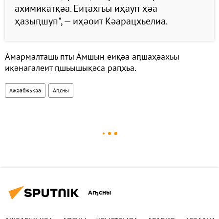
ахимикатқәа. Еиҭахгьы иҳауп ҳәа
ҳазыԥшуп", — иҳәоит Кәарацхьелиа.
Амармалташь пты Амшын еиқәа аԥшаҳәахьы
иқәнагалеит ԥшьышықәса раԥхьа.
Ажәабжьқәа
Аԥсны
Аҧсны