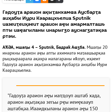
Гәдоуҭа араион ақыҭанхамҩа Аусбарҭа
аиҳабы Иури Кәарацхьелиа Sputnik
иазеиҭеиҳәеит араион аҿы амармалташь
пты иаҿагыланы инарыгӡо ауснагӡатәқәа
ртәы.
АҞӘА, мшаԥы 4 – Sputnik, Бадраҟ Аҩӡба.
Мшаԥы 20
инаркны араион аҿы апты ахимиатә маҭәашьарқәа
рыцхыраарала ақәхра иалагараны иҟоуп, иҳәеит
Гәдоуҭа араион ақыҭанхамҩа Аусбарҭа аиҳабы Иури
Кәарацхьелиа.
"Гәдоуҭа араион аҿы иаԥҵоуп аштаб хада,
араион ақыҭақәа зегьы рҿы иеиҿкаауп
аштабқәа. Иааидкыланы араион аҿы 150