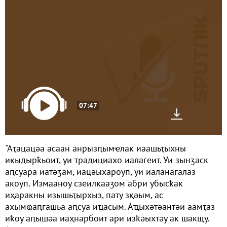
07:47
"Аҭацацәа асаан анрызԥымҽлак иаашьҭыхны
икыдырҟьоит, уи традициахо иалагеит. Уи зынӡаск
аԥсуара иатәӡам, иацәыхароуп, уи иаланагалаз
акоуп. Измааноу сзеилкааӡом абри убысҟак
иҳаракны изышьҭырхыз, пату зқәым, ас
ахымҩаԥгашьа аԥсуа иҵасым. Аҵыхәтәантәи аамҭаз
иҟоу аԥышәа иаҳнарбоит ари изҟәыхтәу ак шакщу.