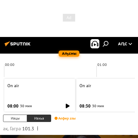
АԤС
Аҧсны
00:00
01:00
On air
On air
08:00
08:30
30 мин
30 мин
Иацы
Иахьа
Аефир азы
ақ. Гагра
101.3