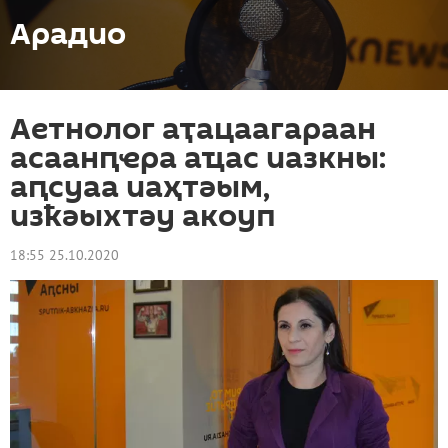
Арадио
Аетнолог аҭацаагараан
асаанԥҽра аҵас иазкны:
аԥсуаа иаҳтәым,
изҟәыхтәу акоуп
18:55 25.10.2020