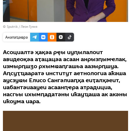
© Sputnik / Леон Гуния
Анапаҵаҩра
Асоциалтә ҳақәа рҿы иуԥылалоит
авидеоқәа аҭацацәа асаан анрызԥымҽлак,
измырԥшӡо рхымҩаԥгашьа аазырԥшуа.
Аԥсуҭҵааратә институт аетнологиа аҟәша
аусзуҩы Елисо Сангәлиаԥҳа еиҭалҳәеит,
иабантәиаауеи асаанԥҽра атрадициа,
насгьы ихымԥадатәны иҟауҵаша ак акәны
иҟоума иара.