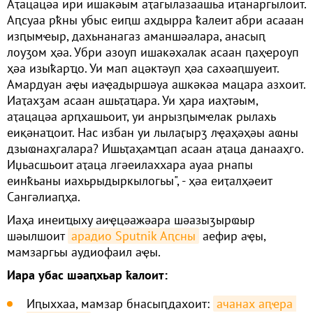
Аҭацацәа ири ишакәым аҭагылазаашьа иҭанаргылоит.
Аԥсуаа рҟны убыс еиԥш ахдырра ҟалеит абри асааан
изԥымҽыр, дахьнанагаз аманшәалара, анасыԥ
лоуӡом ҳәа. Убри азоуп ишакәхалак асаан ԥаҳҽроуп
ҳәа изыҟарҵо. Уи мап ацәктәуп ҳәа сахәаԥшуеит.
Амардуан аҿы иаҿадыршәуа ашкәкәа мацара азхоит.
Иаҭахӡам асаан ашьҭаҵара. Уи ҳара иаҳтәым,
аҭацацәа арԥхашьоит, уи анрызԥымҽлак рылахь
еиқәнаҵоит. Нас избан уи лылаӷырӡ лҿаҳәҳәы аҩны
дзыҩнаҳгалара? Ишьҭаҳамҵап асаан аҭаца данааҳго.
Иџьасшьоит аҭаца лгәеилаххара ауаа рнапы
еинҟьаны иахьрыдыркылогьы", - ҳәа еиҭалҳәеит
Сангәлиаԥҳа.
Иаҳа инеиҵыху аиҿцәажәара шәазыӡырҩыр
шәылшоит
арадио Sputnik Аԥсны
аефир аҿы,
мамзаргьы аудиофаил аҿы.
Иара убас шәаԥхьар ҟалоит:
Иԥыххаа, мамзар бнасыԥдахоит:
ачанах аԥҽра 